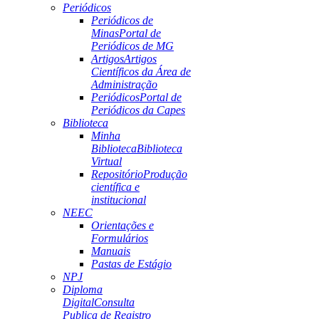
Periódicos
Periódicos de
Minas
Portal de
Periódicos de MG
Artigos
Artigos
Científicos da Área de
Administração
Periódicos
Portal de
Periódicos da Capes
Biblioteca
Minha
Biblioteca
Biblioteca
Virtual
Repositório
Produção
científica e
institucional
NEEC
Orientações e
Formulários
Manuais
Pastas de Estágio
NPJ
Diploma
Digital
Consulta
Publica de Registro