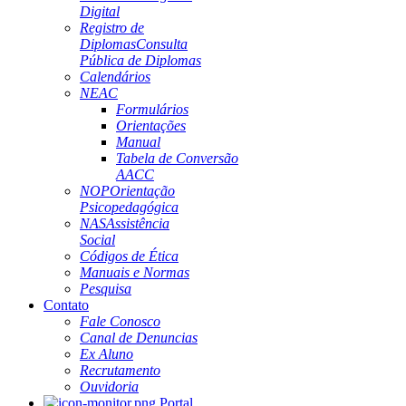
Digital
Registro de
Diplomas
Consulta
Pública de Diplomas
Calendários
NEAC
Formulários
Orientações
Manual
Tabela de Conversão
AACC
NOP
Orientação
Psicopedagógica
NAS
Assistência
Social
Códigos de Ética
Manuais e Normas
Pesquisa
Contato
Fale Conosco
Canal de Denuncias
Ex Aluno
Recrutamento
Ouvidoria
Portal