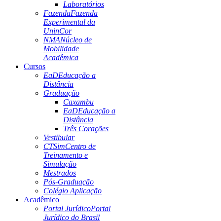
Laboratórios
Fazenda
Fazenda
Experimental da
UninCor
NMA
Núcleo de
Mobilidade
Acadêmica
Cursos
EaD
Educação a
Distância
Graduação
Caxambu
EaD
Educação a
Distância
Três Corações
Vestibular
CTSim
Centro de
Treinamento e
Simulação
Mestrados
Pós-Graduação
Colégio Aplicação
Acadêmico
Portal Jurídico
Portal
Jurídico do Brasil