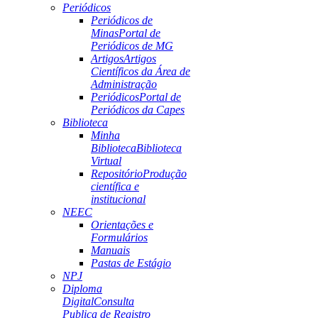
Periódicos
Periódicos de
Minas
Portal de
Periódicos de MG
Artigos
Artigos
Científicos da Área de
Administração
Periódicos
Portal de
Periódicos da Capes
Biblioteca
Minha
Biblioteca
Biblioteca
Virtual
Repositório
Produção
científica e
institucional
NEEC
Orientações e
Formulários
Manuais
Pastas de Estágio
NPJ
Diploma
Digital
Consulta
Publica de Registro