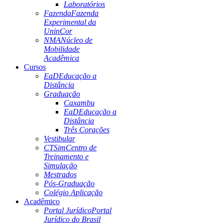
Laboratórios
Fazenda
Fazenda
Experimental da
UninCor
NMA
Núcleo de
Mobilidade
Acadêmica
Cursos
EaD
Educação a
Distância
Graduação
Caxambu
EaD
Educação a
Distância
Três Corações
Vestibular
CTSim
Centro de
Treinamento e
Simulação
Mestrados
Pós-Graduação
Colégio Aplicação
Acadêmico
Portal Jurídico
Portal
Jurídico do Brasil