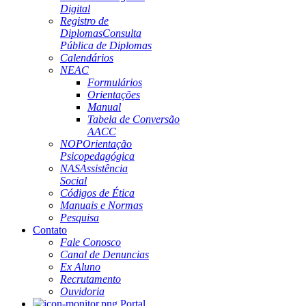
Digital
Registro de
Diplomas
Consulta
Pública de Diplomas
Calendários
NEAC
Formulários
Orientações
Manual
Tabela de Conversão
AACC
NOP
Orientação
Psicopedagógica
NAS
Assistência
Social
Códigos de Ética
Manuais e Normas
Pesquisa
Contato
Fale Conosco
Canal de Denuncias
Ex Aluno
Recrutamento
Ouvidoria
Portal