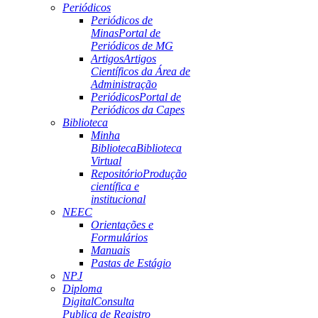
Periódicos
Periódicos de
Minas
Portal de
Periódicos de MG
Artigos
Artigos
Científicos da Área de
Administração
Periódicos
Portal de
Periódicos da Capes
Biblioteca
Minha
Biblioteca
Biblioteca
Virtual
Repositório
Produção
científica e
institucional
NEEC
Orientações e
Formulários
Manuais
Pastas de Estágio
NPJ
Diploma
Digital
Consulta
Publica de Registro