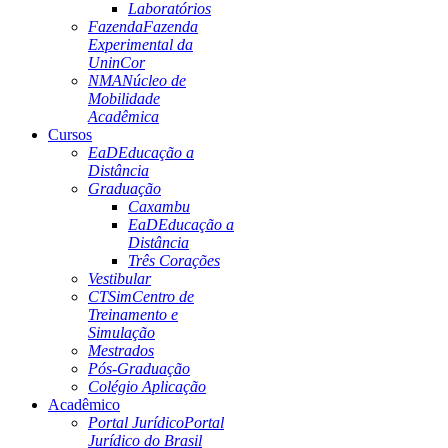
Laboratórios
Fazenda
Fazenda
Experimental da
UninCor
NMA
Núcleo de
Mobilidade
Acadêmica
Cursos
EaD
Educação a
Distância
Graduação
Caxambu
EaD
Educação a
Distância
Três Corações
Vestibular
CTSim
Centro de
Treinamento e
Simulação
Mestrados
Pós-Graduação
Colégio Aplicação
Acadêmico
Portal Jurídico
Portal
Jurídico do Brasil