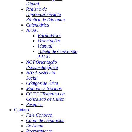
Digital
Registro de
Diplomas
Consulta
Pública de Diplomas
Calendários
NEAC
Formulários
Orientações
Manual
Tabela de Conversão
AACC
NOP
Orientação
Psicopedagógica
NAS
Assistência
Social
Códigos de Ética
Manuais e Normas
CGTCC
Trabalho de
Conclusão de Curso
Pesquisa
Contato
Fale Conosco
Canal de Denuncias
Ex Aluno
Recrutamento