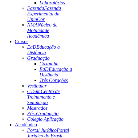
Laboratórios
Fazenda
Fazenda
Experimental da
UninCor
NMA
Núcleo de
Mobilidade
Acadêmica
Cursos
EaD
Educação a
Distância
Graduação
Caxambu
EaD
Educação a
Distância
Três Corações
Vestibular
CTSim
Centro de
Treinamento e
Simulação
Mestrados
Pós-Graduação
Colégio Aplicação
Acadêmico
Portal Jurídico
Portal
Jurídico do Brasil