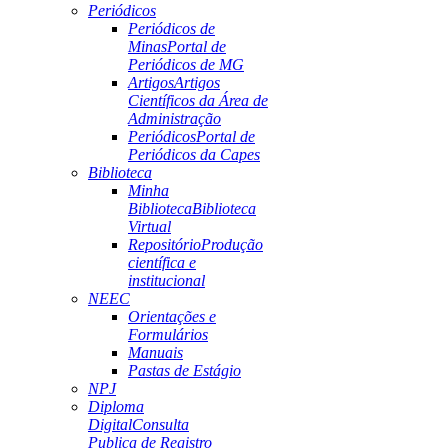
Periódicos
Periódicos de
Minas
Portal de
Periódicos de MG
Artigos
Artigos
Científicos da Área de
Administração
Periódicos
Portal de
Periódicos da Capes
Biblioteca
Minha
Biblioteca
Biblioteca
Virtual
Repositório
Produção
científica e
institucional
NEEC
Orientações e
Formulários
Manuais
Pastas de Estágio
NPJ
Diploma
Digital
Consulta
Publica de Registro