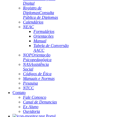
Digital
Registro de
Diplomas
Consulta
Pública de Diplomas
Calendários
NEAC
Formulários
Orientações
Manual
Tabela de Conversão
AACC
NOP
Orientação
Psicopedagógica
NAS
Assistência
Social
Códigos de Ética
Manuais e Normas
Pesquisa
NTCC
Contato
Fale Conosco
Canal de Denuncias
Ex Aluno
Ouvidoria
Portal