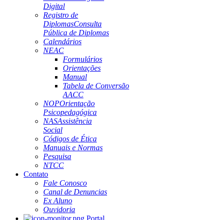
Digital
Registro de
Diplomas
Consulta
Pública de Diplomas
Calendários
NEAC
Formulários
Orientações
Manual
Tabela de Conversão
AACC
NOP
Orientação
Psicopedagógica
NAS
Assistência
Social
Códigos de Ética
Manuais e Normas
Pesquisa
NTCC
Contato
Fale Conosco
Canal de Denuncias
Ex Aluno
Ouvidoria
Portal