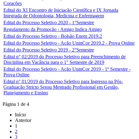
Corações
Edital do XI Encontro de Iniciação Científica e IX Jornada
Integrada de Odontologia, Medicina e Enfermagem
Edital do Processo Seletivo 2020 - 1°Semestre
Regulamento da Promoção - Amigo Indica Amigo
Edital do Processo Seletivo - Bolsão Enem 2019.2
Edital do Processo Seletivo - Ação UninCor 2019.2 - Prova Online
Edital do Processo Seletivo 2019 - 2°Semestre
Edital n° 02/2019 do Processo Seletivo para Preenchimento de
Disciplina em Vacância para o 1° Semestre de 2019
Edital do Processo Seletivo - Ação UninCor 2019 - 1º Semestre -
Prova Online
Edital n° 01/2019 do Processo Seletivo para Ingresso na Pós-
Graduação Stricto Sensu Mestrado Profissional em Gestão,
Planejamento e Ensino
Página 1 de 4
Início
Anterior
1
2
3