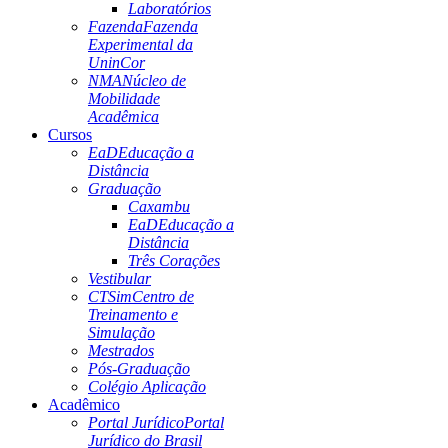
Laboratórios
Fazenda
Fazenda
Experimental da
UninCor
NMA
Núcleo de
Mobilidade
Acadêmica
Cursos
EaD
Educação a
Distância
Graduação
Caxambu
EaD
Educação a
Distância
Três Corações
Vestibular
CTSim
Centro de
Treinamento e
Simulação
Mestrados
Pós-Graduação
Colégio Aplicação
Acadêmico
Portal Jurídico
Portal
Jurídico do Brasil