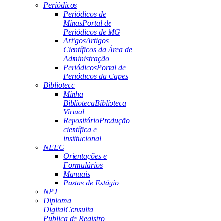
Periódicos
Periódicos de
Minas
Portal de
Periódicos de MG
Artigos
Artigos
Científicos da Área de
Administração
Periódicos
Portal de
Periódicos da Capes
Biblioteca
Minha
Biblioteca
Biblioteca
Virtual
Repositório
Produção
científica e
institucional
NEEC
Orientações e
Formulários
Manuais
Pastas de Estágio
NPJ
Diploma
Digital
Consulta
Publica de Registro