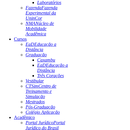
Laboratórios
Fazenda
Fazenda
Experimental da
UninCor
NMA
Núcleo de
Mobilidade
Acadêmica
Cursos
EaD
Educação a
Distância
Graduação
Caxambu
EaD
Educação a
Distância
Três Corações
Vestibular
CTSim
Centro de
Treinamento e
Simulação
Mestrados
Pós-Graduação
Colégio Aplicação
Acadêmico
Portal Jurídico
Portal
Jurídico do Brasil