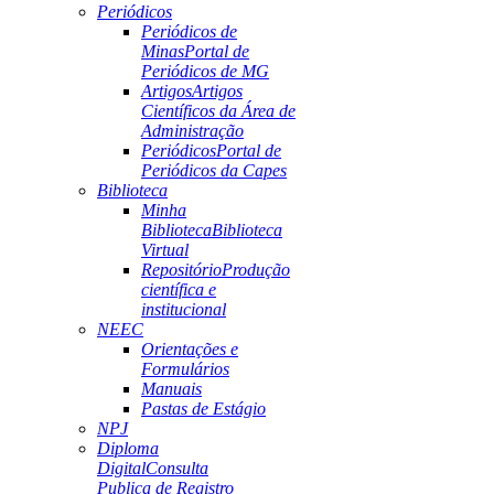
Periódicos
Periódicos de
Minas
Portal de
Periódicos de MG
Artigos
Artigos
Científicos da Área de
Administração
Periódicos
Portal de
Periódicos da Capes
Biblioteca
Minha
Biblioteca
Biblioteca
Virtual
Repositório
Produção
científica e
institucional
NEEC
Orientações e
Formulários
Manuais
Pastas de Estágio
NPJ
Diploma
Digital
Consulta
Publica de Registro