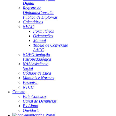
Digital
Registro de
Diplomas
Consulta
Pública de Diplomas
Calendários
NEAC
Formulários
Orientações
Manual
Tabela de Conversão
AACC
NOP
Orientação
Psicopedagógica
NAS
Assistência
Social
Códigos de Ética
Manuais e Normas
Pesquisa
NTCC
Contato
Fale Conosco
Canal de Denuncias
Ex Aluno
Ouvidoria
Portal