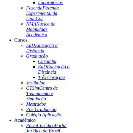
Laboratórios
Fazenda
Fazenda
Experimental da
UninCor
NMA
Núcleo de
Mobilidade
Acadêmica
Cursos
EaD
Educação a
Distância
Graduação
Caxambu
EaD
Educação a
Distância
Três Corações
Vestibular
CTSim
Centro de
Treinamento e
Simulação
Mestrados
Pós-Graduação
Colégio Aplicação
Acadêmico
Portal Jurídico
Portal
Jurídico do Brasil