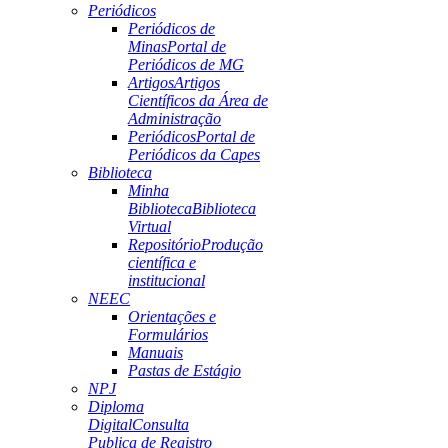
Periódicos
Periódicos de
Minas
Portal de
Periódicos de MG
Artigos
Artigos
Científicos da Área de
Administração
Periódicos
Portal de
Periódicos da Capes
Biblioteca
Minha
Biblioteca
Biblioteca
Virtual
Repositório
Produção
científica e
institucional
NEEC
Orientações e
Formulários
Manuais
Pastas de Estágio
NPJ
Diploma
Digital
Consulta
Publica de Registro