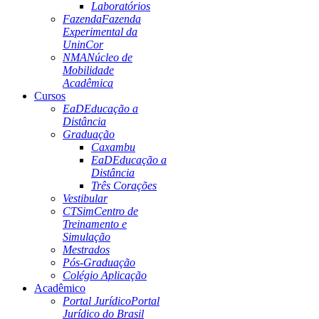
Laboratórios
Fazenda
Fazenda
Experimental da
UninCor
NMA
Núcleo de
Mobilidade
Acadêmica
Cursos
EaD
Educação a
Distância
Graduação
Caxambu
EaD
Educação a
Distância
Três Corações
Vestibular
CTSim
Centro de
Treinamento e
Simulação
Mestrados
Pós-Graduação
Colégio Aplicação
Acadêmico
Portal Jurídico
Portal
Jurídico do Brasil