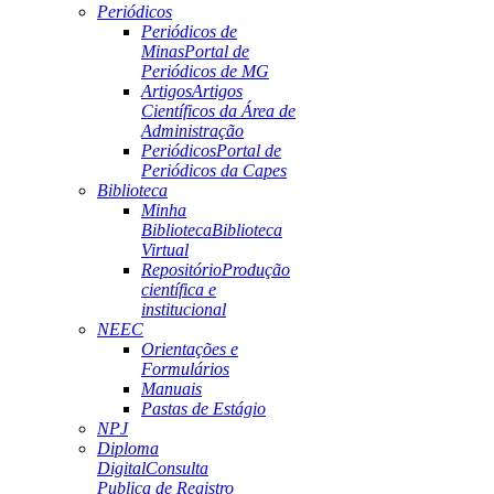
Periódicos
Periódicos de
Minas
Portal de
Periódicos de MG
Artigos
Artigos
Científicos da Área de
Administração
Periódicos
Portal de
Periódicos da Capes
Biblioteca
Minha
Biblioteca
Biblioteca
Virtual
Repositório
Produção
científica e
institucional
NEEC
Orientações e
Formulários
Manuais
Pastas de Estágio
NPJ
Diploma
Digital
Consulta
Publica de Registro