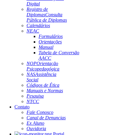
Digital
Registro de
Diplomas
Consulta
Pública de Diplomas
Calendários
NEAC
Formulários
Orientações
Manual
Tabela de Conversão
AACC
NOP
Orientação
Psicopedagógica
NAS
Assistência
Social
Códigos de Ética
Manuais e Normas
Pesquisa
NTCC
Contato
Fale Conosco
Canal de Denuncias
Ex Aluno
Ouvidoria
Portal