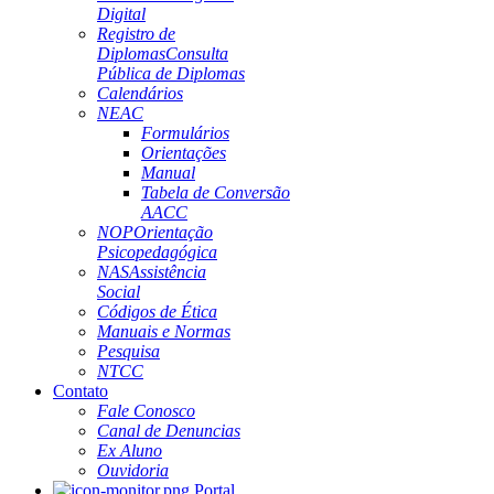
Digital
Registro de
Diplomas
Consulta
Pública de Diplomas
Calendários
NEAC
Formulários
Orientações
Manual
Tabela de Conversão
AACC
NOP
Orientação
Psicopedagógica
NAS
Assistência
Social
Códigos de Ética
Manuais e Normas
Pesquisa
NTCC
Contato
Fale Conosco
Canal de Denuncias
Ex Aluno
Ouvidoria
Portal