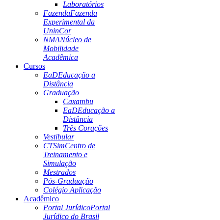
Laboratórios
Fazenda
Fazenda
Experimental da
UninCor
NMA
Núcleo de
Mobilidade
Acadêmica
Cursos
EaD
Educação a
Distância
Graduação
Caxambu
EaD
Educação a
Distância
Três Corações
Vestibular
CTSim
Centro de
Treinamento e
Simulação
Mestrados
Pós-Graduação
Colégio Aplicação
Acadêmico
Portal Jurídico
Portal
Jurídico do Brasil