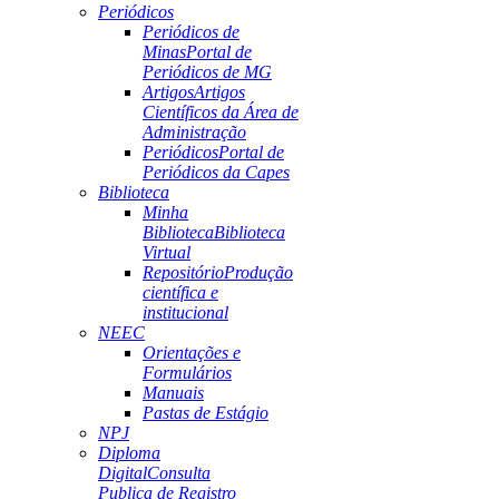
Periódicos
Periódicos de
Minas
Portal de
Periódicos de MG
Artigos
Artigos
Científicos da Área de
Administração
Periódicos
Portal de
Periódicos da Capes
Biblioteca
Minha
Biblioteca
Biblioteca
Virtual
Repositório
Produção
científica e
institucional
NEEC
Orientações e
Formulários
Manuais
Pastas de Estágio
NPJ
Diploma
Digital
Consulta
Publica de Registro