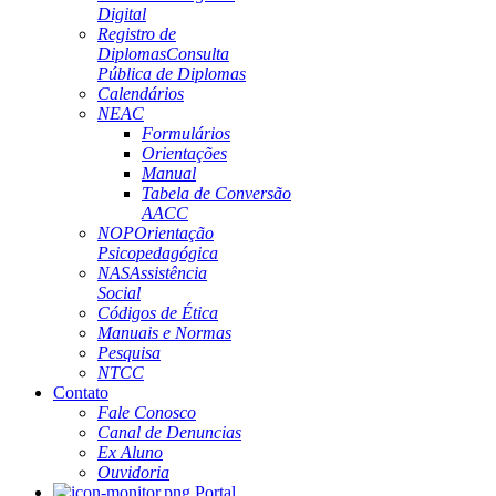
Digital
Registro de
Diplomas
Consulta
Pública de Diplomas
Calendários
NEAC
Formulários
Orientações
Manual
Tabela de Conversão
AACC
NOP
Orientação
Psicopedagógica
NAS
Assistência
Social
Códigos de Ética
Manuais e Normas
Pesquisa
NTCC
Contato
Fale Conosco
Canal de Denuncias
Ex Aluno
Ouvidoria
Portal