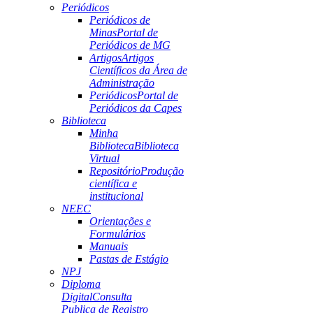
Periódicos
Periódicos de
Minas
Portal de
Periódicos de MG
Artigos
Artigos
Científicos da Área de
Administração
Periódicos
Portal de
Periódicos da Capes
Biblioteca
Minha
Biblioteca
Biblioteca
Virtual
Repositório
Produção
científica e
institucional
NEEC
Orientações e
Formulários
Manuais
Pastas de Estágio
NPJ
Diploma
Digital
Consulta
Publica de Registro