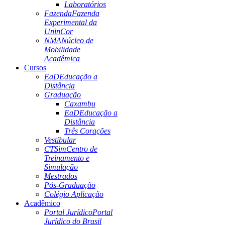
Laboratórios
Fazenda
Fazenda
Experimental da
UninCor
NMA
Núcleo de
Mobilidade
Acadêmica
Cursos
EaD
Educação a
Distância
Graduação
Caxambu
EaD
Educação a
Distância
Três Corações
Vestibular
CTSim
Centro de
Treinamento e
Simulação
Mestrados
Pós-Graduação
Colégio Aplicação
Acadêmico
Portal Jurídico
Portal
Jurídico do Brasil