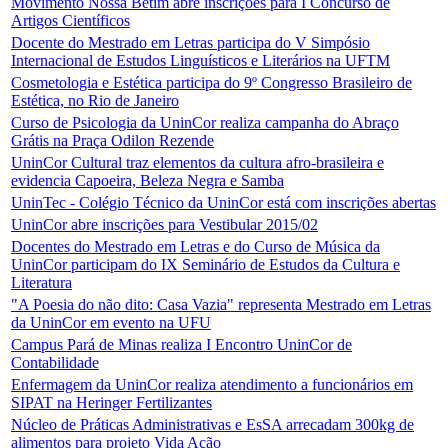
Movimento Nossa Betim abre inscrições para I Concurso de
Artigos Científicos
Docente do Mestrado em Letras participa do V Simpósio
Internacional de Estudos Linguísticos e Literários na UFTM
Cosmetologia e Estética participa do 9º Congresso Brasileiro de
Estética, no Rio de Janeiro
Curso de Psicologia da UninCor realiza campanha do Abraço
Grátis na Praça Odilon Rezende
UninCor Cultural traz elementos da cultura afro-brasileira e
evidencia Capoeira, Beleza Negra e Samba
UninTec - Colégio Técnico da UninCor está com inscrições abertas
UninCor abre inscrições para Vestibular 2015/02
Docentes do Mestrado em Letras e do Curso de Música da
UninCor participam do IX Seminário de Estudos da Cultura e
Literatura
"A Poesia do não dito: Casa Vazia" representa Mestrado em Letras
da UninCor em evento na UFU
Campus Pará de Minas realiza I Encontro UninCor de
Contabilidade
Enfermagem da UninCor realiza atendimento a funcionários em
SIPAT na Heringer Fertilizantes
Núcleo de Práticas Administrativas e EsSA arrecadam 300kg de
alimentos para projeto Vida Ação