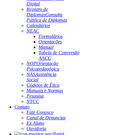
Digital
Registro de
Diplomas
Consulta
Pública de Diplomas
Calendários
NEAC
Formulários
Orientações
Manual
Tabela de Conversão
AACC
NOP
Orientação
Psicopedagógica
NAS
Assistência
Social
Códigos de Ética
Manuais e Normas
Pesquisa
NTCC
Contato
Fale Conosco
Canal de Denuncias
Ex Aluno
Ouvidoria
Portal