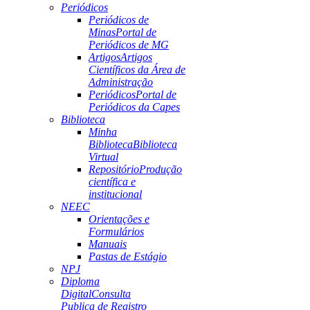
Periódicos
Periódicos de
Minas
Portal de
Periódicos de MG
Artigos
Artigos
Científicos da Área de
Administração
Periódicos
Portal de
Periódicos da Capes
Biblioteca
Minha
Biblioteca
Biblioteca
Virtual
Repositório
Produção
científica e
institucional
NEEC
Orientações e
Formulários
Manuais
Pastas de Estágio
NPJ
Diploma
Digital
Consulta
Publica de Registro