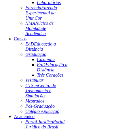
Laboratórios
Fazenda
Fazenda
Experimental da
UninCor
NMA
Núcleo de
Mobilidade
Acadêmica
Cursos
EaD
Educação a
Distância
Graduação
Caxambu
EaD
Educação a
Distância
Três Corações
Vestibular
CTSim
Centro de
Treinamento e
Simulação
Mestrados
Pós-Graduação
Colégio Aplicação
Acadêmico
Portal Jurídico
Portal
Jurídico do Brasil