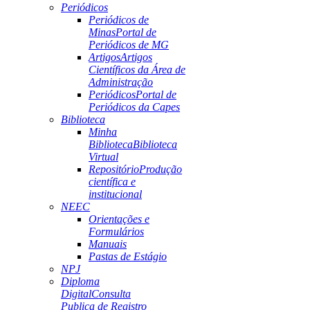
Periódicos
Periódicos de
Minas
Portal de
Periódicos de MG
Artigos
Artigos
Científicos da Área de
Administração
Periódicos
Portal de
Periódicos da Capes
Biblioteca
Minha
Biblioteca
Biblioteca
Virtual
Repositório
Produção
científica e
institucional
NEEC
Orientações e
Formulários
Manuais
Pastas de Estágio
NPJ
Diploma
Digital
Consulta
Publica de Registro