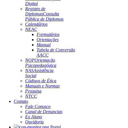
Digital
Registro de
Diplomas
Consulta
Pública de Diplomas
Calendários
NEAC
Formulários
Orientações
Manual
Tabela de Conversão
AACC
NOP
Orientação
Psicopedagógica
NAS
Assistência
Social
Códigos de Ética
Manuais e Normas
Pesquisa
NTCC
Contato
Fale Conosco
Canal de Denuncias
Ex Aluno
Ouvidoria
Portal