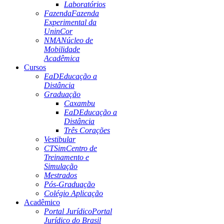
Laboratórios
Fazenda
Fazenda
Experimental da
UninCor
NMA
Núcleo de
Mobilidade
Acadêmica
Cursos
EaD
Educação a
Distância
Graduação
Caxambu
EaD
Educação a
Distância
Três Corações
Vestibular
CTSim
Centro de
Treinamento e
Simulação
Mestrados
Pós-Graduação
Colégio Aplicação
Acadêmico
Portal Jurídico
Portal
Jurídico do Brasil