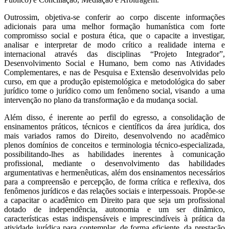
Outrossim, objetiva-se conferir ao corpo discente informações
adicionais para uma melhor formação humanística com forte
compromisso social e postura ética, que o capacite a investigar,
analisar e interpretar de modo crítico a realidade interna e
internacional através das disciplinas “Projeto Integrador”,
Desenvolvimento Social e Humano, bem como nas Atividades
Complementares, e nas de Pesquisa e Extensão desenvolvidas pelo
curso, em que a produção epistemológica e metodológica do saber
jurídico tome o jurídico como um fenômeno social, visando a uma
intervenção no plano da transformação e da mudança social.
Além disso, é inerente ao perfil do egresso, a consolidação de
ensinamentos práticos, técnicos e científicos da área jurídica, dos
mais variados ramos do Direito, desenvolvendo no acadêmico
plenos domínios de conceitos e terminologia técnico-especializada,
possibilitando-lhes as habilidades inerentes à comunicação
profissional, mediante o desenvolvimento das habilidades
argumentativas e hermenêuticas, além dos ensinamentos necessários
para a compreensão e percepção, de forma crítica e reflexiva, dos
fenômenos jurídicos e das relações sociais e interpessoais. Propõe-se
a capacitar o acadêmico em Direito para que seja um profissional
dotado de independência, autonomia e um ser dinâmico,
características estas indispensáveis e imprescindíveis à prática da
atividade jurídica para contemplar, de forma eficiente, da prestação