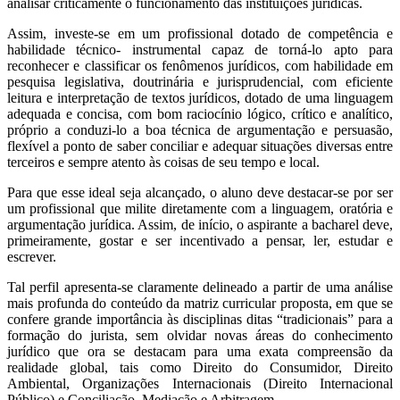
analisar criticamente o funcionamento das instituições jurídicas.
Assim, investe-se em um profissional dotado de competência e
habilidade técnico- instrumental capaz de torná-lo apto para
reconhecer e classificar os fenômenos jurídicos, com habilidade em
pesquisa legislativa, doutrinária e jurisprudencial, com eficiente
leitura e interpretação de textos jurídicos, dotado de uma linguagem
adequada e concisa, com bom raciocínio lógico, crítico e analítico,
próprio a conduzi-lo a boa técnica de argumentação e persuasão,
flexível a ponto de saber conciliar e adequar situações diversas entre
terceiros e sempre atento às coisas de seu tempo e local.
Para que esse ideal seja alcançado, o aluno deve destacar-se por ser
um profissional que milite diretamente com a linguagem, oratória e
argumentação jurídica. Assim, de início, o aspirante a bacharel deve,
primeiramente, gostar e ser incentivado a pensar, ler, estudar e
escrever.
Tal perfil apresenta-se claramente delineado a partir de uma análise
mais profunda do conteúdo da matriz curricular proposta, em que se
confere grande importância às disciplinas ditas “tradicionais” para a
formação do jurista, sem olvidar novas áreas do conhecimento
jurídico que ora se destacam para uma exata compreensão da
realidade global, tais como Direito do Consumidor, Direito
Ambiental, Organizações Internacionais (Direito Internacional
Público) e Conciliação, Mediação e Arbitragem.