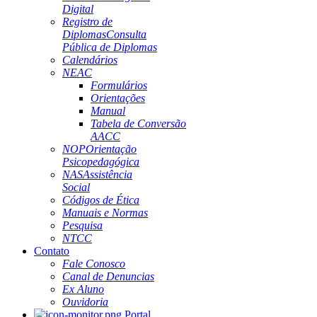
Digital
Registro de
Diplomas
Consulta
Pública de Diplomas
Calendários
NEAC
Formulários
Orientações
Manual
Tabela de Conversão
AACC
NOP
Orientação
Psicopedagógica
NAS
Assistência
Social
Códigos de Ética
Manuais e Normas
Pesquisa
NTCC
Contato
Fale Conosco
Canal de Denuncias
Ex Aluno
Ouvidoria
Portal