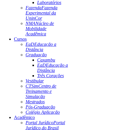
Laboratórios
Fazenda
Fazenda
Experimental da
UninCor
NMA
Núcleo de
Mobilidade
Acadêmica
Cursos
EaD
Educação a
Distância
Graduação
Caxambu
EaD
Educação a
Distância
Três Corações
Vestibular
CTSim
Centro de
Treinamento e
Simulação
Mestrados
Pós-Graduação
Colégio Aplicação
Acadêmico
Portal Jurídico
Portal
Jurídico do Brasil