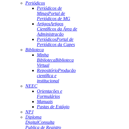
Periódicos
Periódicos de
Minas
Portal de
Periódicos de MG
Artigos
Artigos
Científicos da Área de
Administração
Periódicos
Portal de
Periódicos da Capes
Biblioteca
Minha
Biblioteca
Biblioteca
Virtual
Repositório
Produção
científica e
institucional
NEEC
Orientações e
Formulários
Manuais
Pastas de Estágio
NPJ
Diploma
Digital
Consulta
Publica de Registro