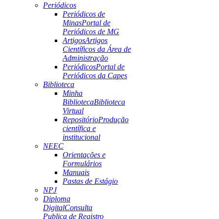
Periódicos
Periódicos de
Minas
Portal de
Periódicos de MG
Artigos
Artigos
Científicos da Área de
Administração
Periódicos
Portal de
Periódicos da Capes
Biblioteca
Minha
Biblioteca
Biblioteca
Virtual
Repositório
Produção
científica e
institucional
NEEC
Orientações e
Formulários
Manuais
Pastas de Estágio
NPJ
Diploma
Digital
Consulta
Publica de Registro