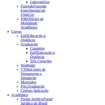
Laboratórios
Fazenda
Fazenda
Experimental da
UninCor
NMA
Núcleo de
Mobilidade
Acadêmica
Cursos
EaD
Educação a
Distância
Graduação
Caxambu
EaD
Educação a
Distância
Três Corações
Vestibular
CTSim
Centro de
Treinamento e
Simulação
Mestrados
Pós-Graduação
Colégio Aplicação
Acadêmico
Portal Jurídico
Portal
Jurídico do Brasil