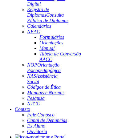
Digital
Registro de
Diplomas
Consulta
Pública de Diplomas
Calendários
NEAC
Formulários
Orientações
Manual
Tabela de Conversão
AACC
NOP
Orientação
Psicopedagógica
NAS
Assistência
Social
Códigos de Ética
Manuais e Normas
Pesquisa
NTCC
Contato
Fale Conosco
Canal de Denuncias
Ex Aluno
Ouvidoria
Portal