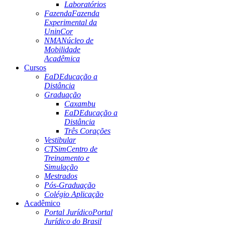
Laboratórios
Fazenda
Fazenda
Experimental da
UninCor
NMA
Núcleo de
Mobilidade
Acadêmica
Cursos
EaD
Educação a
Distância
Graduação
Caxambu
EaD
Educação a
Distância
Três Corações
Vestibular
CTSim
Centro de
Treinamento e
Simulação
Mestrados
Pós-Graduação
Colégio Aplicação
Acadêmico
Portal Jurídico
Portal
Jurídico do Brasil