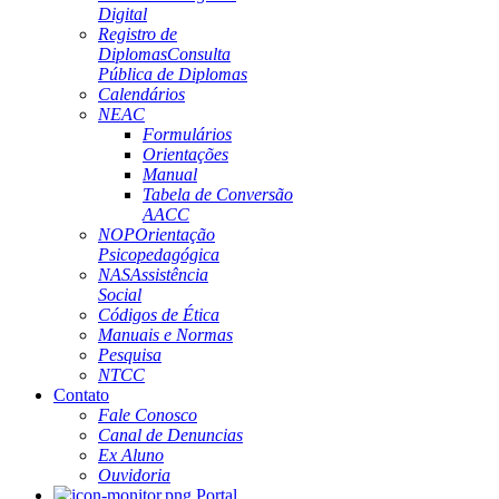
Digital
Registro de
Diplomas
Consulta
Pública de Diplomas
Calendários
NEAC
Formulários
Orientações
Manual
Tabela de Conversão
AACC
NOP
Orientação
Psicopedagógica
NAS
Assistência
Social
Códigos de Ética
Manuais e Normas
Pesquisa
NTCC
Contato
Fale Conosco
Canal de Denuncias
Ex Aluno
Ouvidoria
Portal