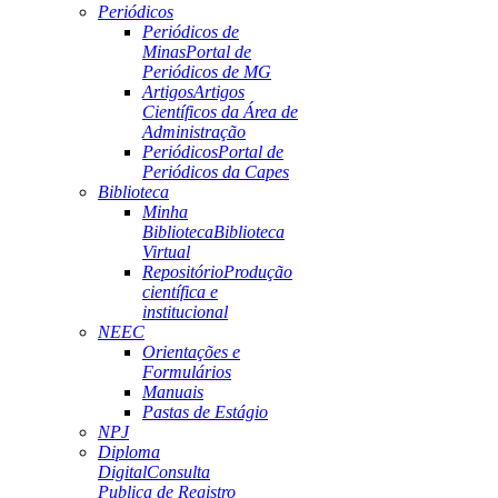
Periódicos
Periódicos de
Minas
Portal de
Periódicos de MG
Artigos
Artigos
Científicos da Área de
Administração
Periódicos
Portal de
Periódicos da Capes
Biblioteca
Minha
Biblioteca
Biblioteca
Virtual
Repositório
Produção
científica e
institucional
NEEC
Orientações e
Formulários
Manuais
Pastas de Estágio
NPJ
Diploma
Digital
Consulta
Publica de Registro