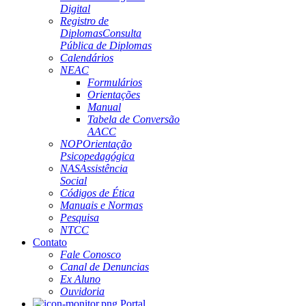
Digital
Registro de
Diplomas
Consulta
Pública de Diplomas
Calendários
NEAC
Formulários
Orientações
Manual
Tabela de Conversão
AACC
NOP
Orientação
Psicopedagógica
NAS
Assistência
Social
Códigos de Ética
Manuais e Normas
Pesquisa
NTCC
Contato
Fale Conosco
Canal de Denuncias
Ex Aluno
Ouvidoria
Portal