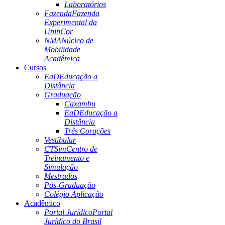
Laboratórios
Fazenda
Fazenda
Experimental da
UninCor
NMA
Núcleo de
Mobilidade
Acadêmica
Cursos
EaD
Educação a
Distância
Graduação
Caxambu
EaD
Educação a
Distância
Três Corações
Vestibular
CTSim
Centro de
Treinamento e
Simulação
Mestrados
Pós-Graduação
Colégio Aplicação
Acadêmico
Portal Jurídico
Portal
Jurídico do Brasil