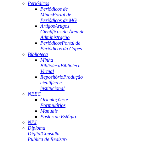
Periódicos
Periódicos de
Minas
Portal de
Periódicos de MG
Artigos
Artigos
Científicos da Área de
Administração
Periódicos
Portal de
Periódicos da Capes
Biblioteca
Minha
Biblioteca
Biblioteca
Virtual
Repositório
Produção
científica e
institucional
NEEC
Orientações e
Formulários
Manuais
Pastas de Estágio
NPJ
Diploma
Digital
Consulta
Publica de Registro