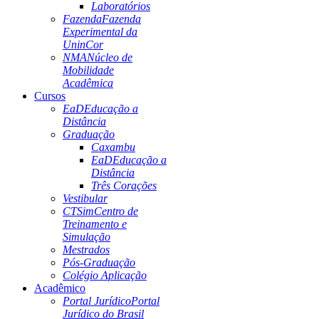
Laboratórios
Fazenda
Fazenda
Experimental da
UninCor
NMA
Núcleo de
Mobilidade
Acadêmica
Cursos
EaD
Educação a
Distância
Graduação
Caxambu
EaD
Educação a
Distância
Três Corações
Vestibular
CTSim
Centro de
Treinamento e
Simulação
Mestrados
Pós-Graduação
Colégio Aplicação
Acadêmico
Portal Jurídico
Portal
Jurídico do Brasil