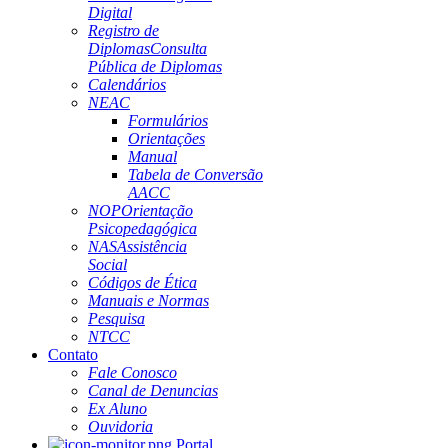
Digital
Registro de
Diplomas
Consulta
Pública de Diplomas
Calendários
NEAC
Formulários
Orientações
Manual
Tabela de Conversão
AACC
NOP
Orientação
Psicopedagógica
NAS
Assistência
Social
Códigos de Ética
Manuais e Normas
Pesquisa
NTCC
Contato
Fale Conosco
Canal de Denuncias
Ex Aluno
Ouvidoria
Portal