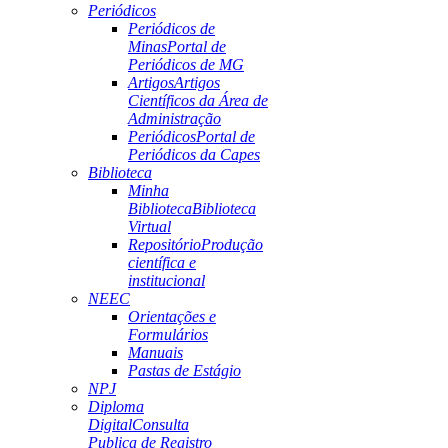
Periódicos
Periódicos de
Minas
Portal de
Periódicos de MG
Artigos
Artigos
Científicos da Área de
Administração
Periódicos
Portal de
Periódicos da Capes
Biblioteca
Minha
Biblioteca
Biblioteca
Virtual
Repositório
Produção
científica e
institucional
NEEC
Orientações e
Formulários
Manuais
Pastas de Estágio
NPJ
Diploma
Digital
Consulta
Publica de Registro