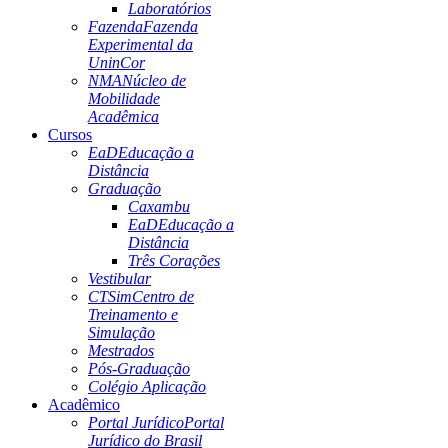
Laboratórios
Fazenda
Fazenda
Experimental da
UninCor
NMA
Núcleo de
Mobilidade
Acadêmica
Cursos
EaD
Educação a
Distância
Graduação
Caxambu
EaD
Educação a
Distância
Três Corações
Vestibular
CTSim
Centro de
Treinamento e
Simulação
Mestrados
Pós-Graduação
Colégio Aplicação
Acadêmico
Portal Jurídico
Portal
Jurídico do Brasil