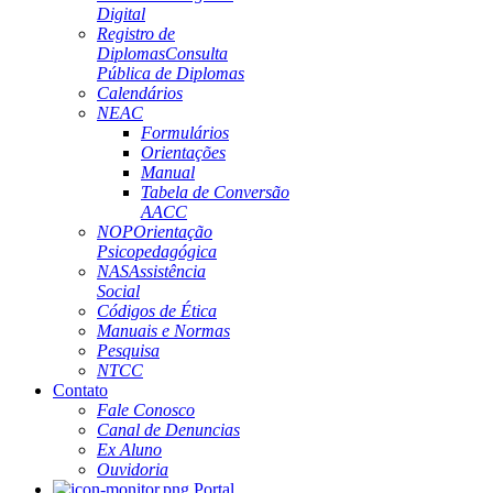
Digital
Registro de
Diplomas
Consulta
Pública de Diplomas
Calendários
NEAC
Formulários
Orientações
Manual
Tabela de Conversão
AACC
NOP
Orientação
Psicopedagógica
NAS
Assistência
Social
Códigos de Ética
Manuais e Normas
Pesquisa
NTCC
Contato
Fale Conosco
Canal de Denuncias
Ex Aluno
Ouvidoria
Portal