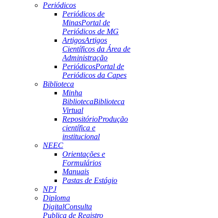
Periódicos
Periódicos de
Minas
Portal de
Periódicos de MG
Artigos
Artigos
Científicos da Área de
Administração
Periódicos
Portal de
Periódicos da Capes
Biblioteca
Minha
Biblioteca
Biblioteca
Virtual
Repositório
Produção
científica e
institucional
NEEC
Orientações e
Formulários
Manuais
Pastas de Estágio
NPJ
Diploma
Digital
Consulta
Publica de Registro