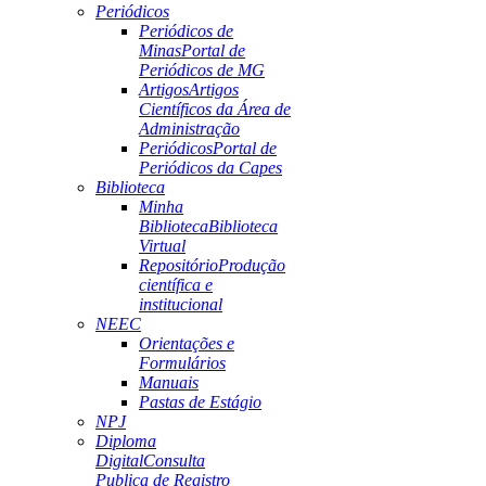
Periódicos
Periódicos de
Minas
Portal de
Periódicos de MG
Artigos
Artigos
Científicos da Área de
Administração
Periódicos
Portal de
Periódicos da Capes
Biblioteca
Minha
Biblioteca
Biblioteca
Virtual
Repositório
Produção
científica e
institucional
NEEC
Orientações e
Formulários
Manuais
Pastas de Estágio
NPJ
Diploma
Digital
Consulta
Publica de Registro