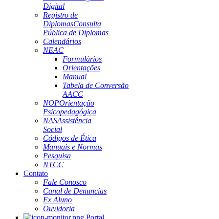
Digital
Registro de
Diplomas
Consulta
Pública de Diplomas
Calendários
NEAC
Formulários
Orientações
Manual
Tabela de Conversão
AACC
NOP
Orientação
Psicopedagógica
NAS
Assistência
Social
Códigos de Ética
Manuais e Normas
Pesquisa
NTCC
Contato
Fale Conosco
Canal de Denuncias
Ex Aluno
Ouvidoria
Portal