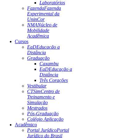
Laboratórios
Fazenda
Fazenda
Experimental da
UninCor
NMA
Núcleo de
Mobilidade
Acadêmica
Cursos
EaD
Educação a
Distância
Graduação
Caxambu
EaD
Educação a
Distância
Três Corações
Vestibular
CTSim
Centro de
Treinamento e
Simulação
Mestrados
Pós-Graduação
Colégio Aplicação
Acadêmico
Portal Jurídico
Portal
Jurídico do Brasil