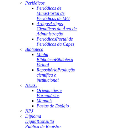
Periódicos
Periódicos de
Minas
Portal de
Periódicos de MG
Artigos
Artigos
Científicos da Área de
Administração
Periódicos
Portal de
Periódicos da Capes
Biblioteca
Minha
Biblioteca
Biblioteca
Virtual
Repositório
Produção
científica e
institucional
NEEC
Orientações e
Formulários
Manuais
Pastas de Estágio
NPJ
Diploma
Digital
Consulta
Publica de Registro