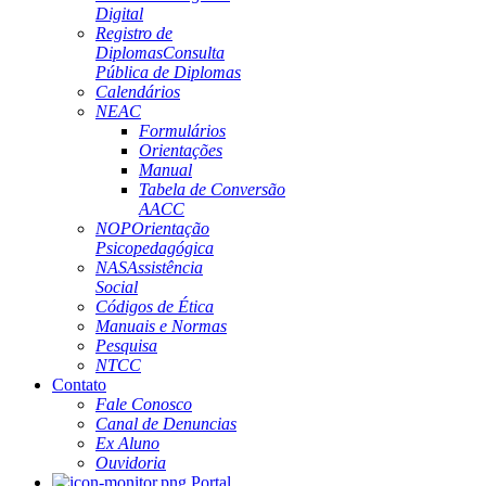
Digital
Registro de
Diplomas
Consulta
Pública de Diplomas
Calendários
NEAC
Formulários
Orientações
Manual
Tabela de Conversão
AACC
NOP
Orientação
Psicopedagógica
NAS
Assistência
Social
Códigos de Ética
Manuais e Normas
Pesquisa
NTCC
Contato
Fale Conosco
Canal de Denuncias
Ex Aluno
Ouvidoria
Portal