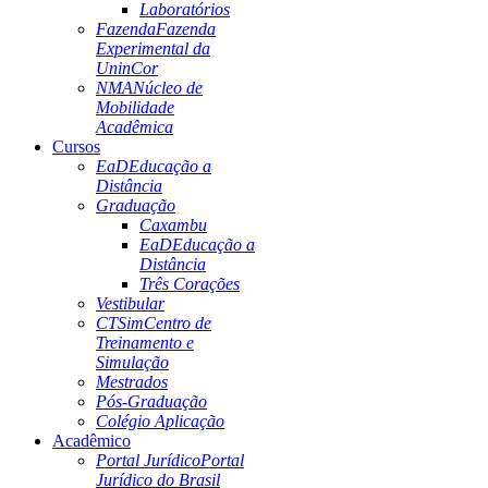
Laboratórios
Fazenda
Fazenda
Experimental da
UninCor
NMA
Núcleo de
Mobilidade
Acadêmica
Cursos
EaD
Educação a
Distância
Graduação
Caxambu
EaD
Educação a
Distância
Três Corações
Vestibular
CTSim
Centro de
Treinamento e
Simulação
Mestrados
Pós-Graduação
Colégio Aplicação
Acadêmico
Portal Jurídico
Portal
Jurídico do Brasil