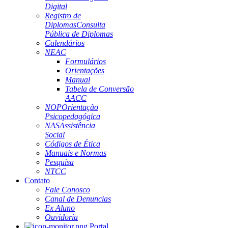
Digital
Registro de
Diplomas
Consulta
Pública de Diplomas
Calendários
NEAC
Formulários
Orientações
Manual
Tabela de Conversão
AACC
NOP
Orientação
Psicopedagógica
NAS
Assistência
Social
Códigos de Ética
Manuais e Normas
Pesquisa
NTCC
Contato
Fale Conosco
Canal de Denuncias
Ex Aluno
Ouvidoria
Portal