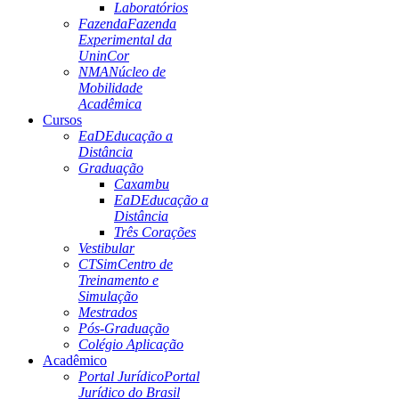
Laboratórios
Fazenda
Fazenda
Experimental da
UninCor
NMA
Núcleo de
Mobilidade
Acadêmica
Cursos
EaD
Educação a
Distância
Graduação
Caxambu
EaD
Educação a
Distância
Três Corações
Vestibular
CTSim
Centro de
Treinamento e
Simulação
Mestrados
Pós-Graduação
Colégio Aplicação
Acadêmico
Portal Jurídico
Portal
Jurídico do Brasil