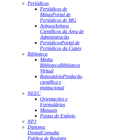
Periódicos
Periódicos de
Minas
Portal de
Periódicos de MG
Artigos
Artigos
Científicos da Área de
Administração
Periódicos
Portal de
Periódicos da Capes
Biblioteca
Minha
Biblioteca
Biblioteca
Virtual
Repositório
Produção
científica e
institucional
NEEC
Orientações e
Formulários
Manuais
Pastas de Estágio
NPJ
Diploma
Digital
Consulta
Publica de Registro