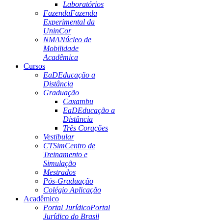
Laboratórios
Fazenda
Fazenda
Experimental da
UninCor
NMA
Núcleo de
Mobilidade
Acadêmica
Cursos
EaD
Educação a
Distância
Graduação
Caxambu
EaD
Educação a
Distância
Três Corações
Vestibular
CTSim
Centro de
Treinamento e
Simulação
Mestrados
Pós-Graduação
Colégio Aplicação
Acadêmico
Portal Jurídico
Portal
Jurídico do Brasil