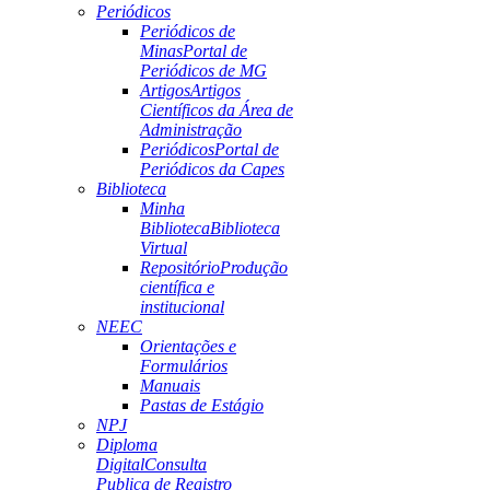
Periódicos
Periódicos de
Minas
Portal de
Periódicos de MG
Artigos
Artigos
Científicos da Área de
Administração
Periódicos
Portal de
Periódicos da Capes
Biblioteca
Minha
Biblioteca
Biblioteca
Virtual
Repositório
Produção
científica e
institucional
NEEC
Orientações e
Formulários
Manuais
Pastas de Estágio
NPJ
Diploma
Digital
Consulta
Publica de Registro