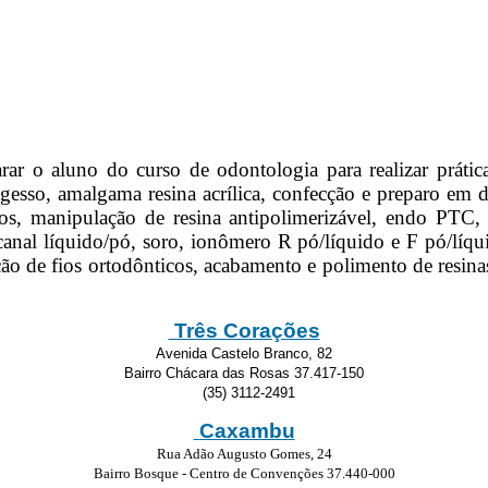
rar o aluno do curso de odontologia para realizar práti
 gesso, amalgama resina acrílica, confecção e preparo em d
 manipulação de resina antipolimerizável, endo PTC, 
 canal líquido/pó, soro, ionômero R pó/líquido e F pó/líquid
ção de fios ortodônticos, acabamento e polimento de resinas
Três Corações
Avenida Castelo Branco, 82
Bairro Chácara das Rosas 37.417-150
(35) 3112-2491
Caxambu
Rua Adão Augusto Gomes, 24
Bairro Bosque - Centro de Convenções 37.440-000