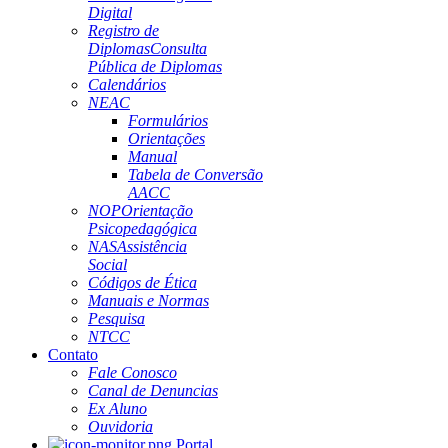
Digital
Registro de
Diplomas
Consulta
Pública de Diplomas
Calendários
NEAC
Formulários
Orientações
Manual
Tabela de Conversão
AACC
NOP
Orientação
Psicopedagógica
NAS
Assistência
Social
Códigos de Ética
Manuais e Normas
Pesquisa
NTCC
Contato
Fale Conosco
Canal de Denuncias
Ex Aluno
Ouvidoria
Portal