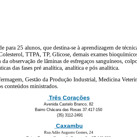
 para 25 alunos, que destina-se à aprendizagem de técnicas
esterol, TTPA, TP, Glicose, demais exames bioquímicos e
a observação de lâminas de esfregaços sanguíneos, colpoc
cas das fases pré analítica, analítica e pós analítica.
nfermagem, Gestão da Produção Industrial, Medicina Veterin
s conteúdos ministrados.
Três Corações
Avenida Castelo Branco, 82
Bairro Chácara das Rosas 37.417-150
(35) 3112-2491
Caxambu
Rua Adão Augusto Gomes, 24