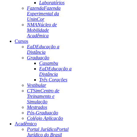
Laboratórios
Fazenda
Fazenda
Experimental da
UninCor
NMA
Núcleo de
Mobilidade
Acadêmica
Cursos
EaD
Educação a
Distância
Graduação
Caxambu
EaD
Educação a
Distância
Três Corações
Vestibular
CTSim
Centro de
Treinamento e
Simulação
Mestrados
Pós-Graduação
Colégio Aplicação
Acadêmico
Portal Jurídico
Portal
Jurídico do Brasil