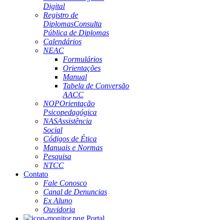
Digital
Registro de
Diplomas
Consulta
Pública de Diplomas
Calendários
NEAC
Formulários
Orientações
Manual
Tabela de Conversão
AACC
NOP
Orientação
Psicopedagógica
NAS
Assistência
Social
Códigos de Ética
Manuais e Normas
Pesquisa
NTCC
Contato
Fale Conosco
Canal de Denuncias
Ex Aluno
Ouvidoria
Portal