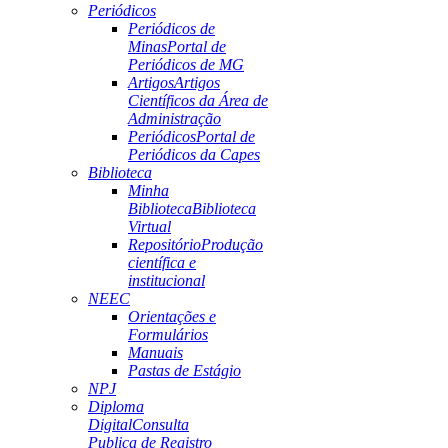
Periódicos
Periódicos de
Minas
Portal de
Periódicos de MG
Artigos
Artigos
Científicos da Área de
Administração
Periódicos
Portal de
Periódicos da Capes
Biblioteca
Minha
Biblioteca
Biblioteca
Virtual
Repositório
Produção
científica e
institucional
NEEC
Orientações e
Formulários
Manuais
Pastas de Estágio
NPJ
Diploma
Digital
Consulta
Publica de Registro