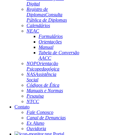
Digital
Registro de
Diplomas
Consulta
Pública de Diplomas
Calendários
NEAC
Formulários
Orientações
Manual
Tabela de Conversão
AACC
NOP
Orientação
Psicopedagógica
NAS
Assistência
Social
Códigos de Ética
Manuais e Normas
Pesquisa
NTCC
Contato
Fale Conosco
Canal de Denuncias
Ex Aluno
Ouvidoria
Portal