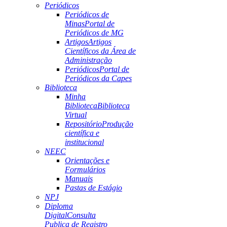
Periódicos
Periódicos de
Minas
Portal de
Periódicos de MG
Artigos
Artigos
Científicos da Área de
Administração
Periódicos
Portal de
Periódicos da Capes
Biblioteca
Minha
Biblioteca
Biblioteca
Virtual
Repositório
Produção
científica e
institucional
NEEC
Orientações e
Formulários
Manuais
Pastas de Estágio
NPJ
Diploma
Digital
Consulta
Publica de Registro