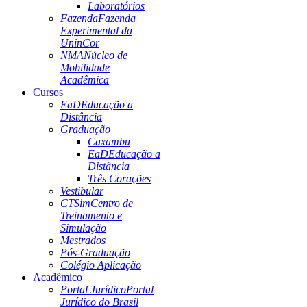
Laboratórios
Fazenda
Fazenda
Experimental da
UninCor
NMA
Núcleo de
Mobilidade
Acadêmica
Cursos
EaD
Educação a
Distância
Graduação
Caxambu
EaD
Educação a
Distância
Três Corações
Vestibular
CTSim
Centro de
Treinamento e
Simulação
Mestrados
Pós-Graduação
Colégio Aplicação
Acadêmico
Portal Jurídico
Portal
Jurídico do Brasil