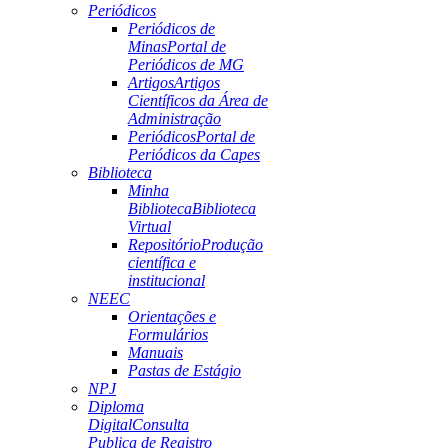
Periódicos
Periódicos de
Minas
Portal de
Periódicos de MG
Artigos
Artigos
Científicos da Área de
Administração
Periódicos
Portal de
Periódicos da Capes
Biblioteca
Minha
Biblioteca
Biblioteca
Virtual
Repositório
Produção
científica e
institucional
NEEC
Orientações e
Formulários
Manuais
Pastas de Estágio
NPJ
Diploma
Digital
Consulta
Publica de Registro