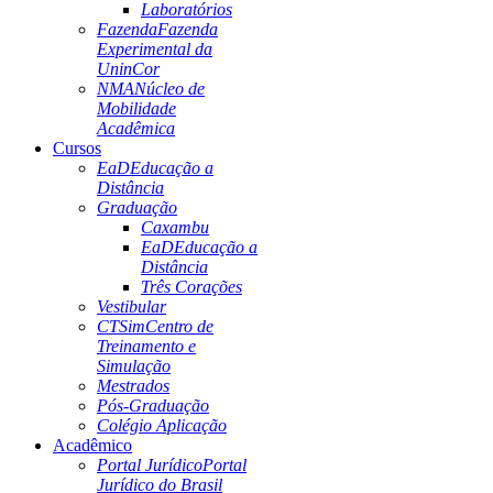
Laboratórios
Fazenda
Fazenda
Experimental da
UninCor
NMA
Núcleo de
Mobilidade
Acadêmica
Cursos
EaD
Educação a
Distância
Graduação
Caxambu
EaD
Educação a
Distância
Três Corações
Vestibular
CTSim
Centro de
Treinamento e
Simulação
Mestrados
Pós-Graduação
Colégio Aplicação
Acadêmico
Portal Jurídico
Portal
Jurídico do Brasil