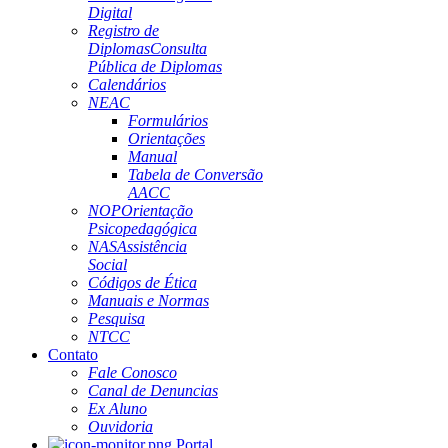
Digital
Registro de
Diplomas
Consulta
Pública de Diplomas
Calendários
NEAC
Formulários
Orientações
Manual
Tabela de Conversão
AACC
NOP
Orientação
Psicopedagógica
NAS
Assistência
Social
Códigos de Ética
Manuais e Normas
Pesquisa
NTCC
Contato
Fale Conosco
Canal de Denuncias
Ex Aluno
Ouvidoria
Portal