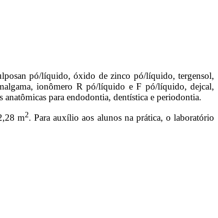
ulposan pó/líquido, óxido de zinco pó/líquido, tergensol,
 amalgama, ionômero R pó/líquido e F pó/líquido, dejcal,
as anatômicas para endodontia, dentística e periodontia.
2
52,28 m
. Para auxílio aos alunos na prática, o laboratório