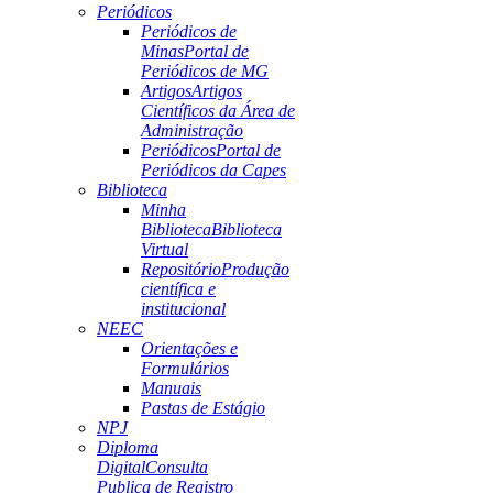
Periódicos
Periódicos de
Minas
Portal de
Periódicos de MG
Artigos
Artigos
Científicos da Área de
Administração
Periódicos
Portal de
Periódicos da Capes
Biblioteca
Minha
Biblioteca
Biblioteca
Virtual
Repositório
Produção
científica e
institucional
NEEC
Orientações e
Formulários
Manuais
Pastas de Estágio
NPJ
Diploma
Digital
Consulta
Publica de Registro