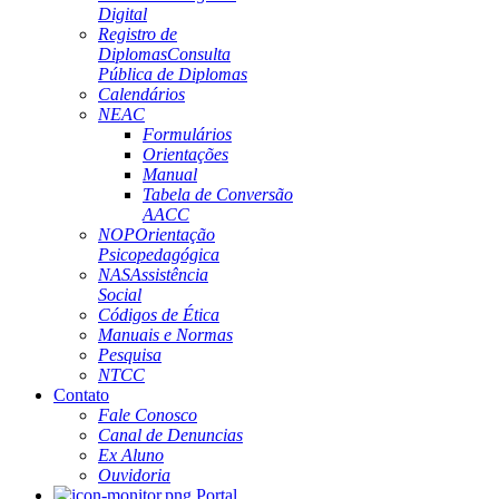
Digital
Registro de
Diplomas
Consulta
Pública de Diplomas
Calendários
NEAC
Formulários
Orientações
Manual
Tabela de Conversão
AACC
NOP
Orientação
Psicopedagógica
NAS
Assistência
Social
Códigos de Ética
Manuais e Normas
Pesquisa
NTCC
Contato
Fale Conosco
Canal de Denuncias
Ex Aluno
Ouvidoria
Portal