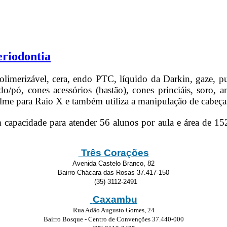
eriodontia
polimerizável, cera, endo PTC, líquido da Darkin, gaze, p
uido/pó, cones acessórios (bastão), cones princiáis, soro,
, filme para Raio X e também utiliza a manipulação de cabeç
em capacidade para atender 56 alunos por aula e área de 1
Três Corações
Avenida Castelo Branco, 82
Bairro Chácara das Rosas 37.417-150
(35) 3112-2491
Caxambu
Rua Adão Augusto Gomes, 24
Bairro Bosque - Centro de Convenções 37.440-000