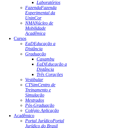
Laboratórios
Fazenda
Fazenda
Experimental da
UninCor
NMA
Núcleo de
Mobilidade
Acadêmica
Cursos
EaD
Educação a
Distância
Graduação
Caxambu
EaD
Educação a
Distância
Três Corações
Vestibular
CTSim
Centro de
Treinamento e
Simulação
Mestrados
Pós-Graduação
Colégio Aplicação
Acadêmico
Portal Jurídico
Portal
Jurídico do Brasil