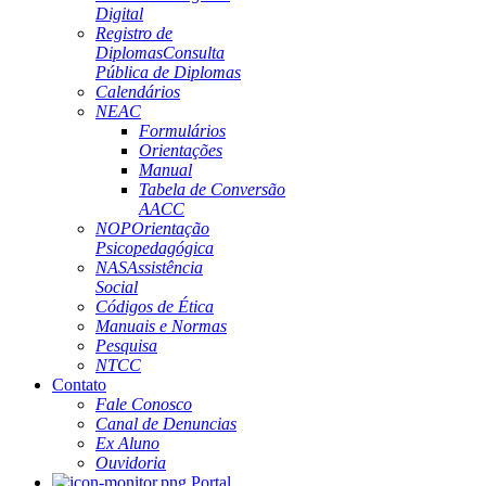
Digital
Registro de
Diplomas
Consulta
Pública de Diplomas
Calendários
NEAC
Formulários
Orientações
Manual
Tabela de Conversão
AACC
NOP
Orientação
Psicopedagógica
NAS
Assistência
Social
Códigos de Ética
Manuais e Normas
Pesquisa
NTCC
Contato
Fale Conosco
Canal de Denuncias
Ex Aluno
Ouvidoria
Portal