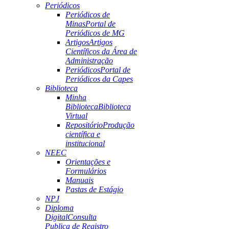
Periódicos
Periódicos de
Minas
Portal de
Periódicos de MG
Artigos
Artigos
Científicos da Área de
Administração
Periódicos
Portal de
Periódicos da Capes
Biblioteca
Minha
Biblioteca
Biblioteca
Virtual
Repositório
Produção
científica e
institucional
NEEC
Orientações e
Formulários
Manuais
Pastas de Estágio
NPJ
Diploma
Digital
Consulta
Publica de Registro