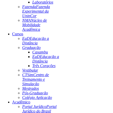
Laboratórios
Fazenda
Fazenda
Experimental da
UninCor
NMA
Núcleo de
Mobilidade
Acadêmica
Cursos
EaD
Educação a
Distância
Graduação
Caxambu
EaD
Educação a
Distância
Três Corações
Vestibular
CTSim
Centro de
Treinamento e
Simulação
Mestrados
Pós-Graduação
Colégio Aplicação
Acadêmico
Portal Jurídico
Portal
Jurídico do Brasil