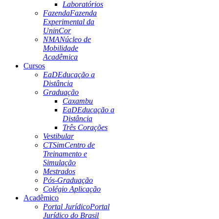
Laboratórios
Fazenda
Fazenda
Experimental da
UninCor
NMA
Núcleo de
Mobilidade
Acadêmica
Cursos
EaD
Educação a
Distância
Graduação
Caxambu
EaD
Educação a
Distância
Três Corações
Vestibular
CTSim
Centro de
Treinamento e
Simulação
Mestrados
Pós-Graduação
Colégio Aplicação
Acadêmico
Portal Jurídico
Portal
Jurídico do Brasil