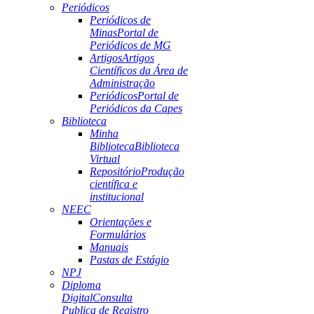
Periódicos
Periódicos de
Minas
Portal de
Periódicos de MG
Artigos
Artigos
Científicos da Área de
Administração
Periódicos
Portal de
Periódicos da Capes
Biblioteca
Minha
Biblioteca
Biblioteca
Virtual
Repositório
Produção
científica e
institucional
NEEC
Orientações e
Formulários
Manuais
Pastas de Estágio
NPJ
Diploma
Digital
Consulta
Publica de Registro