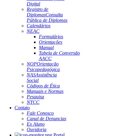
Digital
Registro de
Diplomas
Consulta
Pública de Diplomas
Calendários
NEAC
Formulários
Orientações
Manual
Tabela de Conversão
AACC
NOP
Orientação
Psicopedagógica
NAS
Assistência
Social
Códigos de Ética
Manuais e Normas
Pesquisa
NTCC
Contato
Fale Conosco
Canal de Denuncias
Ex Aluno
Ouvidoria
Portal