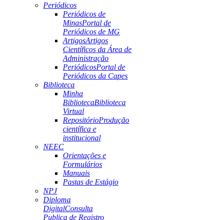
Periódicos
Periódicos de
Minas
Portal de
Periódicos de MG
Artigos
Artigos
Científicos da Área de
Administração
Periódicos
Portal de
Periódicos da Capes
Biblioteca
Minha
Biblioteca
Biblioteca
Virtual
Repositório
Produção
científica e
institucional
NEEC
Orientações e
Formulários
Manuais
Pastas de Estágio
NPJ
Diploma
Digital
Consulta
Publica de Registro