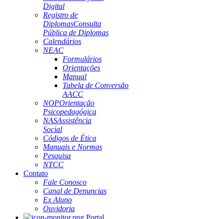
Digital
Registro de
Diplomas
Consulta
Pública de Diplomas
Calendários
NEAC
Formulários
Orientações
Manual
Tabela de Conversão
AACC
NOP
Orientação
Psicopedagógica
NAS
Assistência
Social
Códigos de Ética
Manuais e Normas
Pesquisa
NTCC
Contato
Fale Conosco
Canal de Denuncias
Ex Aluno
Ouvidoria
Portal