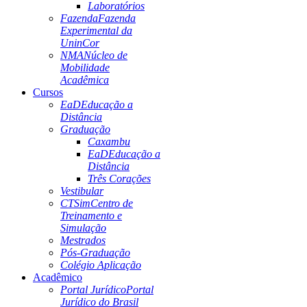
Laboratórios
Fazenda
Fazenda
Experimental da
UninCor
NMA
Núcleo de
Mobilidade
Acadêmica
Cursos
EaD
Educação a
Distância
Graduação
Caxambu
EaD
Educação a
Distância
Três Corações
Vestibular
CTSim
Centro de
Treinamento e
Simulação
Mestrados
Pós-Graduação
Colégio Aplicação
Acadêmico
Portal Jurídico
Portal
Jurídico do Brasil