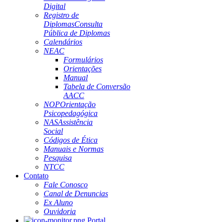
Digital
Registro de
Diplomas
Consulta
Pública de Diplomas
Calendários
NEAC
Formulários
Orientações
Manual
Tabela de Conversão
AACC
NOP
Orientação
Psicopedagógica
NAS
Assistência
Social
Códigos de Ética
Manuais e Normas
Pesquisa
NTCC
Contato
Fale Conosco
Canal de Denuncias
Ex Aluno
Ouvidoria
Portal