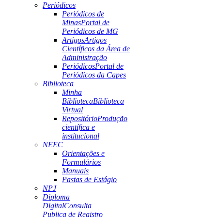
Periódicos
Periódicos de
Minas
Portal de
Periódicos de MG
Artigos
Artigos
Científicos da Área de
Administração
Periódicos
Portal de
Periódicos da Capes
Biblioteca
Minha
Biblioteca
Biblioteca
Virtual
Repositório
Produção
científica e
institucional
NEEC
Orientações e
Formulários
Manuais
Pastas de Estágio
NPJ
Diploma
Digital
Consulta
Publica de Registro