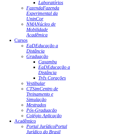
Laboratórios
Fazenda
Fazenda
Experimental da
UninCor
NMA
Núcleo de
Mobilidade
Acadêmica
Cursos
EaD
Educação a
Distância
Graduação
Caxambu
EaD
Educação a
Distância
Três Corações
Vestibular
CTSim
Centro de
Treinamento e
Simulação
Mestrados
Pós-Graduação
Colégio Aplicação
Acadêmico
Portal Jurídico
Portal
Jurídico do Brasil