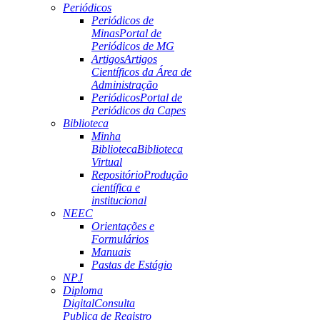
Periódicos
Periódicos de
Minas
Portal de
Periódicos de MG
Artigos
Artigos
Científicos da Área de
Administração
Periódicos
Portal de
Periódicos da Capes
Biblioteca
Minha
Biblioteca
Biblioteca
Virtual
Repositório
Produção
científica e
institucional
NEEC
Orientações e
Formulários
Manuais
Pastas de Estágio
NPJ
Diploma
Digital
Consulta
Publica de Registro