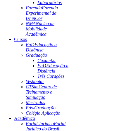
Laboratórios
Fazenda
Fazenda
Experimental da
UninCor
NMA
Núcleo de
Mobilidade
Acadêmica
Cursos
EaD
Educação a
Distância
Graduação
Caxambu
EaD
Educação a
Distância
Três Corações
Vestibular
CTSim
Centro de
Treinamento e
Simulação
Mestrados
Pós-Graduação
Colégio Aplicação
Acadêmico
Portal Jurídico
Portal
Jurídico do Brasil