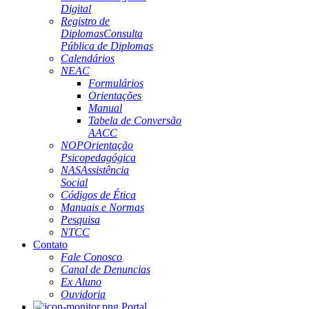
Digital
Registro de
Diplomas
Consulta
Pública de Diplomas
Calendários
NEAC
Formulários
Orientações
Manual
Tabela de Conversão
AACC
NOP
Orientação
Psicopedagógica
NAS
Assistência
Social
Códigos de Ética
Manuais e Normas
Pesquisa
NTCC
Contato
Fale Conosco
Canal de Denuncias
Ex Aluno
Ouvidoria
Portal