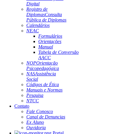
Digital
Registro de
Diplomas
Consulta
Pública de Diplomas
Calendários
NEAC
Formulários
Orientações
Manual
Tabela de Conversão
AACC
NOP
Orientação
Psicopedagógica
NAS
Assistência
Social
Códigos de Ética
Manuais e Normas
Pesquisa
NTCC
Contato
Fale Conosco
Canal de Denuncias
Ex Aluno
Ouvidoria
Portal