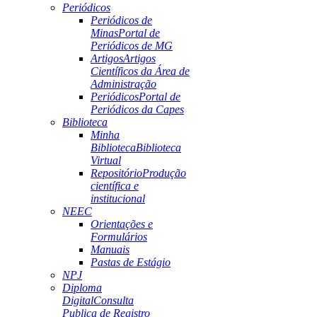
Periódicos
Periódicos de
Minas
Portal de
Periódicos de MG
Artigos
Artigos
Científicos da Área de
Administração
Periódicos
Portal de
Periódicos da Capes
Biblioteca
Minha
Biblioteca
Biblioteca
Virtual
Repositório
Produção
científica e
institucional
NEEC
Orientações e
Formulários
Manuais
Pastas de Estágio
NPJ
Diploma
Digital
Consulta
Publica de Registro