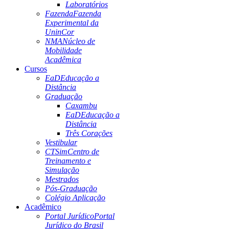
Laboratórios
Fazenda
Fazenda
Experimental da
UninCor
NMA
Núcleo de
Mobilidade
Acadêmica
Cursos
EaD
Educação a
Distância
Graduação
Caxambu
EaD
Educação a
Distância
Três Corações
Vestibular
CTSim
Centro de
Treinamento e
Simulação
Mestrados
Pós-Graduação
Colégio Aplicação
Acadêmico
Portal Jurídico
Portal
Jurídico do Brasil