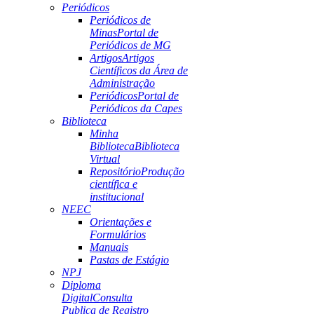
Periódicos
Periódicos de
Minas
Portal de
Periódicos de MG
Artigos
Artigos
Científicos da Área de
Administração
Periódicos
Portal de
Periódicos da Capes
Biblioteca
Minha
Biblioteca
Biblioteca
Virtual
Repositório
Produção
científica e
institucional
NEEC
Orientações e
Formulários
Manuais
Pastas de Estágio
NPJ
Diploma
Digital
Consulta
Publica de Registro