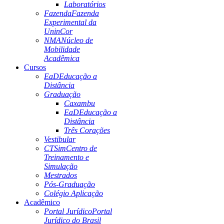
Laboratórios
Fazenda
Fazenda
Experimental da
UninCor
NMA
Núcleo de
Mobilidade
Acadêmica
Cursos
EaD
Educação a
Distância
Graduação
Caxambu
EaD
Educação a
Distância
Três Corações
Vestibular
CTSim
Centro de
Treinamento e
Simulação
Mestrados
Pós-Graduação
Colégio Aplicação
Acadêmico
Portal Jurídico
Portal
Jurídico do Brasil