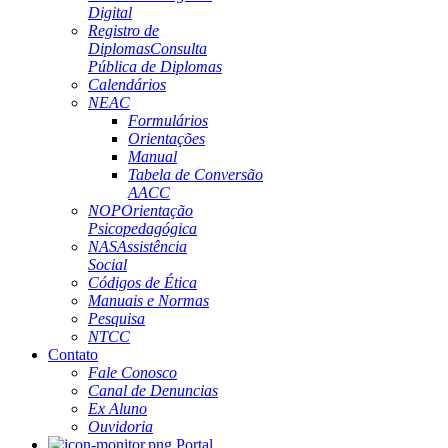
Digital
Registro de
Diplomas
Consulta
Pública de Diplomas
Calendários
NEAC
Formulários
Orientações
Manual
Tabela de Conversão
AACC
NOP
Orientação
Psicopedagógica
NAS
Assistência
Social
Códigos de Ética
Manuais e Normas
Pesquisa
NTCC
Contato
Fale Conosco
Canal de Denuncias
Ex Aluno
Ouvidoria
Portal