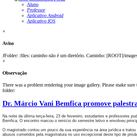
Aluno
Professor
Aplicativo Android
Aplicativo IOS
×
Aviso
JFolder: :files: caminho não é um diretório. Caminho: [ROOT]/image
×
Observação
There was a problem rendering your image gallery. Please make sure tha
folder:
Dr. Márcio Vani Bemfica promove palestra
Na noite da última terça-feira, 23 de fevereiro, estudantes e professores 
Bemfica. O encontro marcou o reinício do semestre letivo e envolveu princi
O magistrado contou um pouco da sua experiência na área jurídica e tratou 
abusos cometidos pela magistratura no uso excepcional deste tipo de prisão.