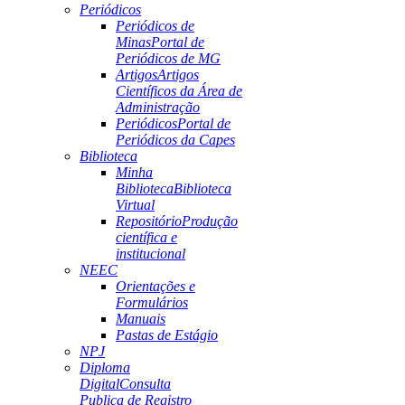
Periódicos
Periódicos de
Minas
Portal de
Periódicos de MG
Artigos
Artigos
Científicos da Área de
Administração
Periódicos
Portal de
Periódicos da Capes
Biblioteca
Minha
Biblioteca
Biblioteca
Virtual
Repositório
Produção
científica e
institucional
NEEC
Orientações e
Formulários
Manuais
Pastas de Estágio
NPJ
Diploma
Digital
Consulta
Publica de Registro