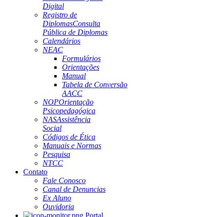
Digital
Registro de
Diplomas
Consulta
Pública de Diplomas
Calendários
NEAC
Formulários
Orientações
Manual
Tabela de Conversão
AACC
NOP
Orientação
Psicopedagógica
NAS
Assistência
Social
Códigos de Ética
Manuais e Normas
Pesquisa
NTCC
Contato
Fale Conosco
Canal de Denuncias
Ex Aluno
Ouvidoria
Portal