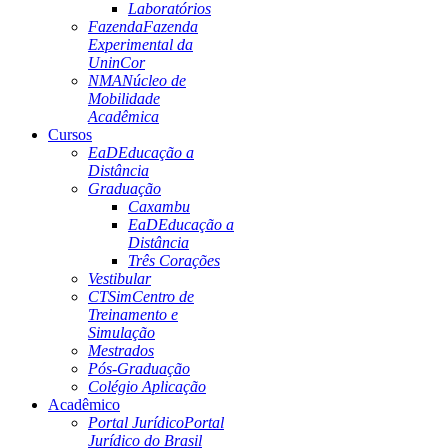
Laboratórios
Fazenda
Fazenda
Experimental da
UninCor
NMA
Núcleo de
Mobilidade
Acadêmica
Cursos
EaD
Educação a
Distância
Graduação
Caxambu
EaD
Educação a
Distância
Três Corações
Vestibular
CTSim
Centro de
Treinamento e
Simulação
Mestrados
Pós-Graduação
Colégio Aplicação
Acadêmico
Portal Jurídico
Portal
Jurídico do Brasil