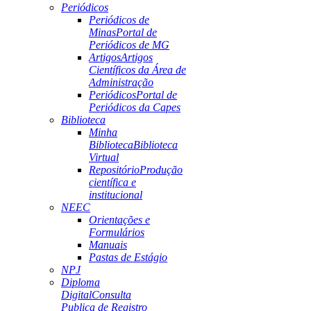
Periódicos
Periódicos de
Minas
Portal de
Periódicos de MG
Artigos
Artigos
Científicos da Área de
Administração
Periódicos
Portal de
Periódicos da Capes
Biblioteca
Minha
Biblioteca
Biblioteca
Virtual
Repositório
Produção
científica e
institucional
NEEC
Orientações e
Formulários
Manuais
Pastas de Estágio
NPJ
Diploma
Digital
Consulta
Publica de Registro