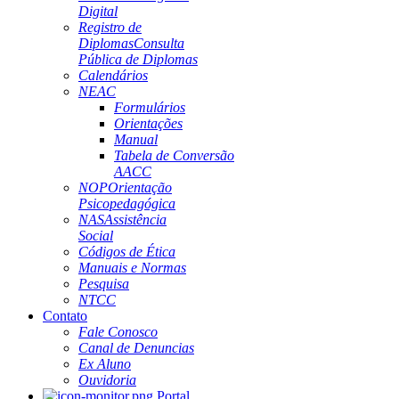
Digital
Registro de
Diplomas
Consulta
Pública de Diplomas
Calendários
NEAC
Formulários
Orientações
Manual
Tabela de Conversão
AACC
NOP
Orientação
Psicopedagógica
NAS
Assistência
Social
Códigos de Ética
Manuais e Normas
Pesquisa
NTCC
Contato
Fale Conosco
Canal de Denuncias
Ex Aluno
Ouvidoria
Portal