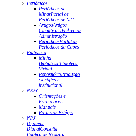
Periódicos
Periódicos de
Minas
Portal de
Periódicos de MG
Artigos
Artigos
Científicos da Área de
Administração
Periódicos
Portal de
Periódicos da Capes
Biblioteca
Minha
Biblioteca
Biblioteca
Virtual
Repositório
Produção
científica e
institucional
NEEC
Orientações e
Formulários
Manuais
Pastas de Estágio
NPJ
Diploma
Digital
Consulta
Publica de Registro