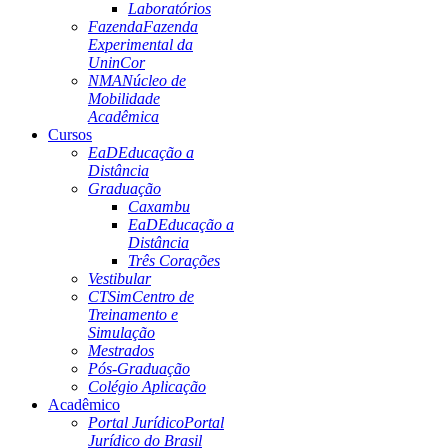
Laboratórios
Fazenda
Fazenda
Experimental da
UninCor
NMA
Núcleo de
Mobilidade
Acadêmica
Cursos
EaD
Educação a
Distância
Graduação
Caxambu
EaD
Educação a
Distância
Três Corações
Vestibular
CTSim
Centro de
Treinamento e
Simulação
Mestrados
Pós-Graduação
Colégio Aplicação
Acadêmico
Portal Jurídico
Portal
Jurídico do Brasil