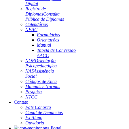
Digital
Registro de
Diplomas
Consulta
Pública de Diplomas
Calendários
NEAC
Formulários
Orientações
Manual
Tabela de Conversão
AACC
NOP
Orientação
Psicopedagógica
NAS
Assistência
Social
Códigos de Ética
Manuais e Normas
Pesquisa
NTCC
Contato
Fale Conosco
Canal de Denuncias
Ex Aluno
Ouvidoria
Portal