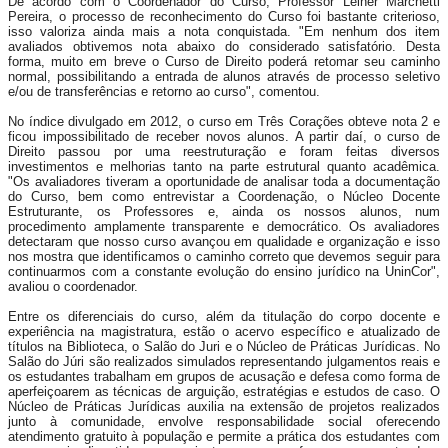
De acordo com o Coordenador do Curso, Professor Leiner Marchetti
Pereira, o processo de reconhecimento do Curso foi bastante criterioso,
isso valoriza ainda mais a nota conquistada. "Em nenhum dos item
avaliados obtivemos nota abaixo do considerado satisfatório. Desta
forma, muito em breve o Curso de Direito poderá retomar seu caminho
normal, possibilitando a entrada de alunos através de processo seletivo
e/ou de transferências e retorno ao curso", comentou.
No índice divulgado em 2012, o curso em Três Corações obteve nota 2 e
ficou impossibilitado de receber novos alunos. A partir daí, o curso de
Direito passou por uma reestruturação e foram feitas diversos
investimentos e melhorias tanto na parte estrutural quanto acadêmica.
"Os avaliadores tiveram a oportunidade de analisar toda a documentação
do Curso, bem como​ entrevistar a Coordenação, o Núcleo Docente
Estruturante, os Professores e, ainda os nossos alunos, num
procedimento amplamente transparente e democrático. Os avaliadores
detectaram que nosso curso avançou em qualidade e organização e isso
nos mostra que identificamos o caminho correto que devemos seguir para
continuarmos com a constante evolução do ensino jurídico na UninCor",
avaliou o coordenador.
Entre os diferenciais do curso, além da titulação do corpo docente e
experiência na magistratura, estão o acervo específico e atualizado de
títulos na Biblioteca, o Salão do Juri e o Núcleo de Práticas Jurídicas. No
Salão do Júri são realizados simulados representando julgamentos reais e
os estudantes trabalham em grupos de acusação e defesa como forma de
aperfeiçoarem as técnicas de arguição, estratégias e estudos de caso. O
Núcleo de Práticas Jurídicas auxilia na extensão de projetos realizados
junto à comunidade, envolve responsabilidade social oferecendo
atendimento gratuito à população e permite a prática dos estudantes com