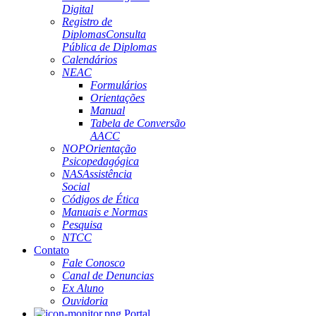
Digital
Registro de
Diplomas
Consulta
Pública de Diplomas
Calendários
NEAC
Formulários
Orientações
Manual
Tabela de Conversão
AACC
NOP
Orientação
Psicopedagógica
NAS
Assistência
Social
Códigos de Ética
Manuais e Normas
Pesquisa
NTCC
Contato
Fale Conosco
Canal de Denuncias
Ex Aluno
Ouvidoria
Portal