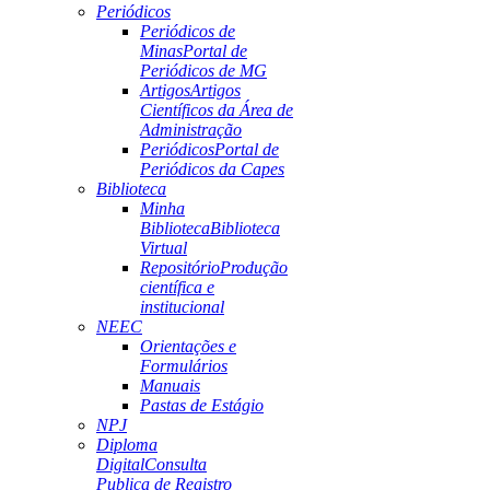
Periódicos
Periódicos de
Minas
Portal de
Periódicos de MG
Artigos
Artigos
Científicos da Área de
Administração
Periódicos
Portal de
Periódicos da Capes
Biblioteca
Minha
Biblioteca
Biblioteca
Virtual
Repositório
Produção
científica e
institucional
NEEC
Orientações e
Formulários
Manuais
Pastas de Estágio
NPJ
Diploma
Digital
Consulta
Publica de Registro