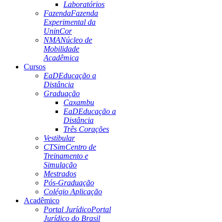
Laboratórios
Fazenda
Fazenda
Experimental da
UninCor
NMA
Núcleo de
Mobilidade
Acadêmica
Cursos
EaD
Educação a
Distância
Graduação
Caxambu
EaD
Educação a
Distância
Três Corações
Vestibular
CTSim
Centro de
Treinamento e
Simulação
Mestrados
Pós-Graduação
Colégio Aplicação
Acadêmico
Portal Jurídico
Portal
Jurídico do Brasil