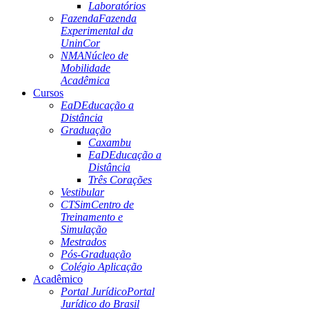
Laboratórios
Fazenda
Fazenda
Experimental da
UninCor
NMA
Núcleo de
Mobilidade
Acadêmica
Cursos
EaD
Educação a
Distância
Graduação
Caxambu
EaD
Educação a
Distância
Três Corações
Vestibular
CTSim
Centro de
Treinamento e
Simulação
Mestrados
Pós-Graduação
Colégio Aplicação
Acadêmico
Portal Jurídico
Portal
Jurídico do Brasil