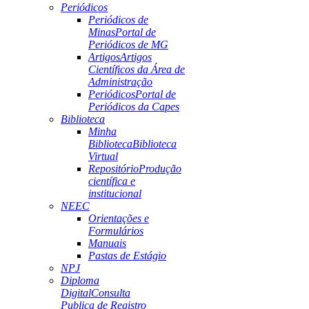
Periódicos
Periódicos de
Minas
Portal de
Periódicos de MG
Artigos
Artigos
Científicos da Área de
Administração
Periódicos
Portal de
Periódicos da Capes
Biblioteca
Minha
Biblioteca
Biblioteca
Virtual
Repositório
Produção
científica e
institucional
NEEC
Orientações e
Formulários
Manuais
Pastas de Estágio
NPJ
Diploma
Digital
Consulta
Publica de Registro