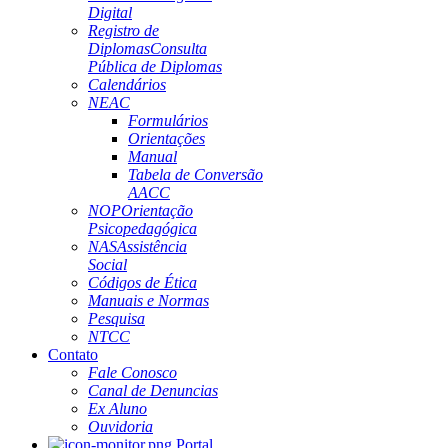
Digital
Registro de
Diplomas
Consulta
Pública de Diplomas
Calendários
NEAC
Formulários
Orientações
Manual
Tabela de Conversão
AACC
NOP
Orientação
Psicopedagógica
NAS
Assistência
Social
Códigos de Ética
Manuais e Normas
Pesquisa
NTCC
Contato
Fale Conosco
Canal de Denuncias
Ex Aluno
Ouvidoria
Portal