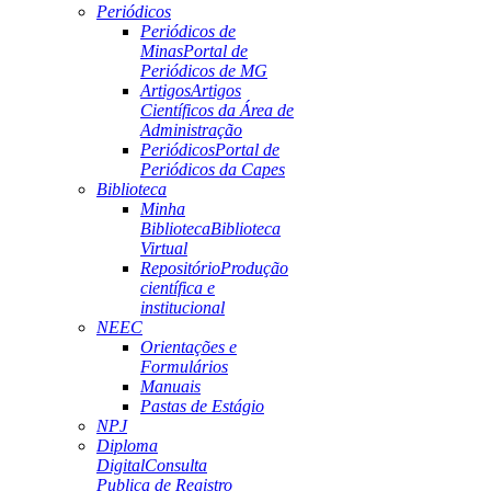
Periódicos
Periódicos de
Minas
Portal de
Periódicos de MG
Artigos
Artigos
Científicos da Área de
Administração
Periódicos
Portal de
Periódicos da Capes
Biblioteca
Minha
Biblioteca
Biblioteca
Virtual
Repositório
Produção
científica e
institucional
NEEC
Orientações e
Formulários
Manuais
Pastas de Estágio
NPJ
Diploma
Digital
Consulta
Publica de Registro