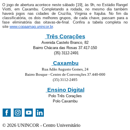
O jogo de abertura acontece neste sábado [19], às 9h, no Estádio Rangel
Viotti, em Caxambu. Completando a rodada, no mesmo dia também
haverá jogos nas cidades de Cruzília, Virginia e Itajuba. No fim da
classificatória, os dois melhores grupos, de cada chave, passam para a
fase eliminatória das oitavas-de-final. Confira a tabela completa no
site
www.copaamag.unincor.br
.
Três Corações
Avenida Castelo Branco, 82
Bairro Chácara das Rosas 37.417-150
(35) 3112-2491
Caxambu
Rua Adão Augusto Gomes, 24
Bairro Bosque - Centro de Convenções 37.440-000
(35) 3112-2495
Ensino Digital
Polo Três Corações
Polo Caxambu
© 2026 UNINCOR - Centro Universitário