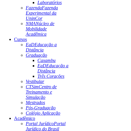
Laboratórios
Fazenda
Fazenda
Experimental da
UninCor
NMA
Núcleo de
Mobilidade
Acadêmica
Cursos
EaD
Educação a
Distância
Graduação
Caxambu
EaD
Educação a
Distância
Três Corações
Vestibular
CTSim
Centro de
Treinamento e
Simulação
Mestrados
Pós-Graduação
Colégio Aplicação
Acadêmico
Portal Jurídico
Portal
Jurídico do Brasil