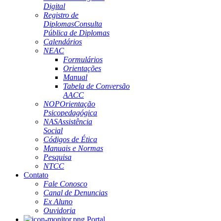
Digital
Registro de
Diplomas
Consulta
Pública de Diplomas
Calendários
NEAC
Formulários
Orientações
Manual
Tabela de Conversão
AACC
NOP
Orientação
Psicopedagógica
NAS
Assistência
Social
Códigos de Ética
Manuais e Normas
Pesquisa
NTCC
Contato
Fale Conosco
Canal de Denuncias
Ex Aluno
Ouvidoria
Portal