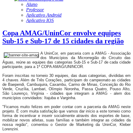
Aluno
Professor
Aplicativo Android
Aplicativo IOS
Copa AMAG/UninCor envolve equipes
Sub-15 e Sub-17 de 15 cidades da região
A UninCor, em parceria com a AMAG - Associação
dos Municípios da Microrregião do Circuito das
Águas, reúne as equipes das categorias Sub-15 e Sub-17 de cada cidade
participante, para a 1ª COPA AMAG/UNINCOR.
Foram inscritas no torneio 30 equipes, das duas categorias, divididas em
4 chaves. Além de Três Corações, participam do campeonato as cidades
de Baependi, Cambuquira, Caxambu, Carmo de Minas, Conceição do Rio
Verde, Cruzília, Lambari, Olímpio Noronha, Passa Quatro, Pouso Alto,
São Lourenço, Virgínia - cidades que integram a AMAG - alem dos
municípios convidados: Itajuba e Varginha.
"Ficamos muito felizes em poder contar com a parceria da AMAG neste
projeto. É com muita satisfação que vamos dar início a este torneio como
forma de incentivar e inserir socialmente através dos esportes de base,
mobilizar novos atletas, suas famílias e também integrar as cidades da
nossa região", comentou o Gestor de Marketing da UninCor, Kleber
Lorenzini.