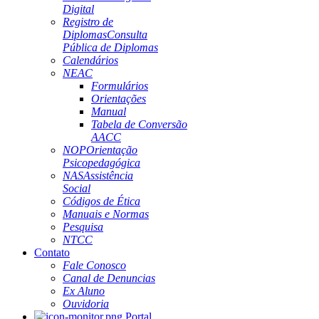
Digital
Registro de
Diplomas
Consulta
Pública de Diplomas
Calendários
NEAC
Formulários
Orientações
Manual
Tabela de Conversão
AACC
NOP
Orientação
Psicopedagógica
NAS
Assistência
Social
Códigos de Ética
Manuais e Normas
Pesquisa
NTCC
Contato
Fale Conosco
Canal de Denuncias
Ex Aluno
Ouvidoria
Portal