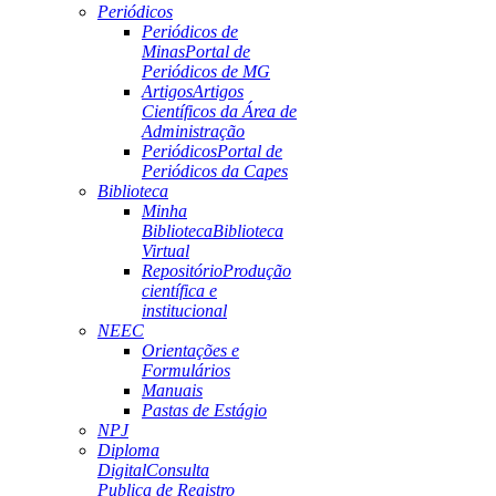
Periódicos
Periódicos de
Minas
Portal de
Periódicos de MG
Artigos
Artigos
Científicos da Área de
Administração
Periódicos
Portal de
Periódicos da Capes
Biblioteca
Minha
Biblioteca
Biblioteca
Virtual
Repositório
Produção
científica e
institucional
NEEC
Orientações e
Formulários
Manuais
Pastas de Estágio
NPJ
Diploma
Digital
Consulta
Publica de Registro