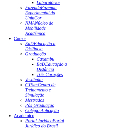
Laboratórios
Fazenda
Fazenda
Experimental da
UninCor
NMA
Núcleo de
Mobilidade
Acadêmica
Cursos
EaD
Educação a
Distância
Graduação
Caxambu
EaD
Educação a
Distância
Três Corações
Vestibular
CTSim
Centro de
Treinamento e
Simulação
Mestrados
Pós-Graduação
Colégio Aplicação
Acadêmico
Portal Jurídico
Portal
Jurídico do Brasil