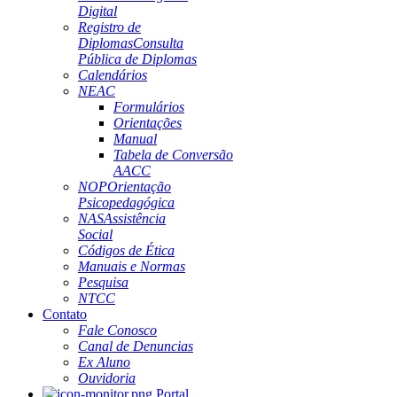
Digital
Registro de
Diplomas
Consulta
Pública de Diplomas
Calendários
NEAC
Formulários
Orientações
Manual
Tabela de Conversão
AACC
NOP
Orientação
Psicopedagógica
NAS
Assistência
Social
Códigos de Ética
Manuais e Normas
Pesquisa
NTCC
Contato
Fale Conosco
Canal de Denuncias
Ex Aluno
Ouvidoria
Portal