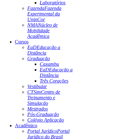
Laboratórios
Fazenda
Fazenda
Experimental da
UninCor
NMA
Núcleo de
Mobilidade
Acadêmica
Cursos
EaD
Educação a
Distância
Graduação
Caxambu
EaD
Educação a
Distância
Três Corações
Vestibular
CTSim
Centro de
Treinamento e
Simulação
Mestrados
Pós-Graduação
Colégio Aplicação
Acadêmico
Portal Jurídico
Portal
Jurídico do Brasil