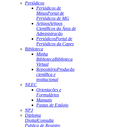
Periódicos
Periódicos de
Minas
Portal de
Periódicos de MG
Artigos
Artigos
Científicos da Área de
Administração
Periódicos
Portal de
Periódicos da Capes
Biblioteca
Minha
Biblioteca
Biblioteca
Virtual
Repositório
Produção
científica e
institucional
NEEC
Orientações e
Formulários
Manuais
Pastas de Estágio
NPJ
Diploma
Digital
Consulta
Publica de Registro