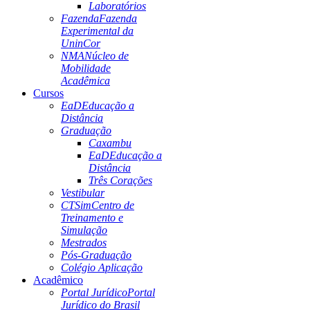
Laboratórios
Fazenda
Fazenda
Experimental da
UninCor
NMA
Núcleo de
Mobilidade
Acadêmica
Cursos
EaD
Educação a
Distância
Graduação
Caxambu
EaD
Educação a
Distância
Três Corações
Vestibular
CTSim
Centro de
Treinamento e
Simulação
Mestrados
Pós-Graduação
Colégio Aplicação
Acadêmico
Portal Jurídico
Portal
Jurídico do Brasil