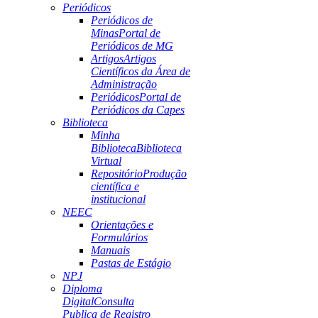
Periódicos
Periódicos de
Minas
Portal de
Periódicos de MG
Artigos
Artigos
Científicos da Área de
Administração
Periódicos
Portal de
Periódicos da Capes
Biblioteca
Minha
Biblioteca
Biblioteca
Virtual
Repositório
Produção
científica e
institucional
NEEC
Orientações e
Formulários
Manuais
Pastas de Estágio
NPJ
Diploma
Digital
Consulta
Publica de Registro