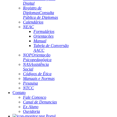
Digital
Registro de
Diplomas
Consulta
Pública de Diplomas
Calendários
NEAC
Formulários
Orientações
Manual
Tabela de Conversão
AACC
NOP
Orientação
Psicopedagógica
NAS
Assistência
Social
Códigos de Ética
Manuais e Normas
Pesquisa
NTCC
Contato
Fale Conosco
Canal de Denuncias
Ex Aluno
Ouvidoria
Portal