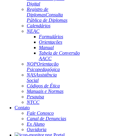
Digital
Registro de
Diplomas
Consulta
Pública de Diplomas
Calendários
NEAC
Formulários
Orientações
Manual
Tabela de Conversão
AACC
NOP
Orientação
Psicopedagógica
NAS
Assistência
Social
Códigos de Ética
Manuais e Normas
Pesquisa
NTCC
Contato
Fale Conosco
Canal de Denuncias
Ex Aluno
Ouvidoria
Portal