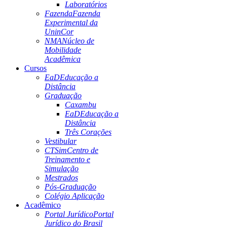
Laboratórios
Fazenda
Fazenda
Experimental da
UninCor
NMA
Núcleo de
Mobilidade
Acadêmica
Cursos
EaD
Educação a
Distância
Graduação
Caxambu
EaD
Educação a
Distância
Três Corações
Vestibular
CTSim
Centro de
Treinamento e
Simulação
Mestrados
Pós-Graduação
Colégio Aplicação
Acadêmico
Portal Jurídico
Portal
Jurídico do Brasil