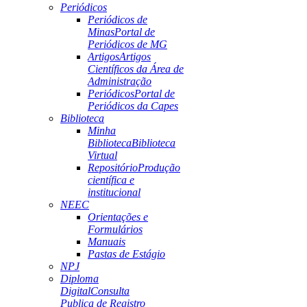
Periódicos
Periódicos de
Minas
Portal de
Periódicos de MG
Artigos
Artigos
Científicos da Área de
Administração
Periódicos
Portal de
Periódicos da Capes
Biblioteca
Minha
Biblioteca
Biblioteca
Virtual
Repositório
Produção
científica e
institucional
NEEC
Orientações e
Formulários
Manuais
Pastas de Estágio
NPJ
Diploma
Digital
Consulta
Publica de Registro