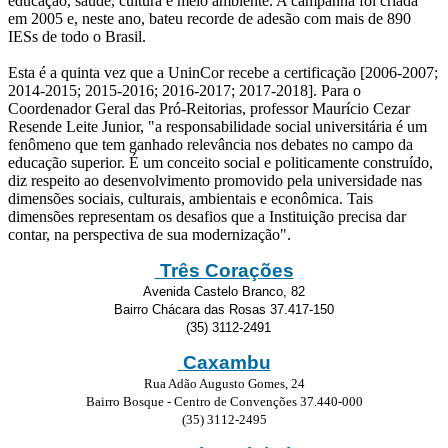
educação, saúde, cultura e meio ambiente. A campanha foi criada
em 2005 e, neste ano, bateu recorde de adesão com mais de 890
IESs de todo o Brasil.
Esta é a quinta vez que a UninCor recebe a certificação [2006-2007;
2014-2015; 2015-2016; 2016-2017; 2017-2018]. Para o
Coordenador Geral das Pró-Reitorias, professor Maurício Cezar
Resende Leite Junior, "a responsabilidade social universitária é um
fenômeno que tem ganhado relevância nos debates no campo da
educação superior. É um conceito social e politicamente construído,
diz respeito ao desenvolvimento promovido pela universidade nas
dimensões sociais, culturais, ambientais e econômica. Tais
dimensões representam os desafios que a Instituição precisa dar
contar, na perspectiva de sua modernização".
Três Corações
Avenida Castelo Branco, 82
Bairro Chácara das Rosas 37.417-150
(35) 3112-2491
Caxambu
Rua Adão Augusto Gomes, 24
Bairro Bosque - Centro de Convenções 37.440-000
(35) 3112-2495