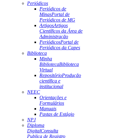
Periódicos
Periódicos de
Minas
Portal de
Periódicos de MG
Artigos
Artigos
Científicos da Área de
Administração
Periódicos
Portal de
Periódicos da Capes
Biblioteca
Minha
Biblioteca
Biblioteca
Virtual
Repositório
Produção
científica e
institucional
NEEC
Orientações e
Formulários
Manuais
Pastas de Estágio
NPJ
Diploma
Digital
Consulta
Publica de Registro