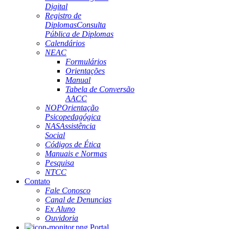
Digital
Registro de
Diplomas
Consulta
Pública de Diplomas
Calendários
NEAC
Formulários
Orientações
Manual
Tabela de Conversão
AACC
NOP
Orientação
Psicopedagógica
NAS
Assistência
Social
Códigos de Ética
Manuais e Normas
Pesquisa
NTCC
Contato
Fale Conosco
Canal de Denuncias
Ex Aluno
Ouvidoria
Portal