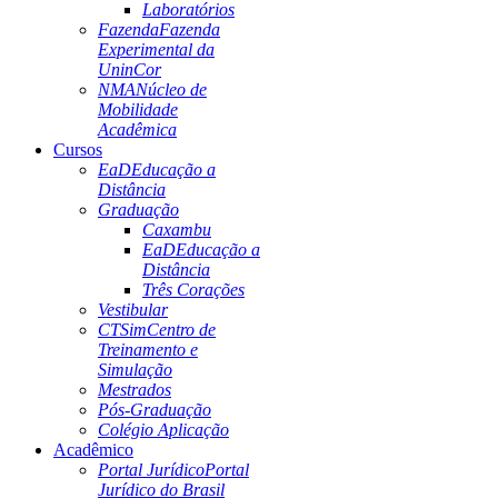
Laboratórios
Fazenda
Fazenda
Experimental da
UninCor
NMA
Núcleo de
Mobilidade
Acadêmica
Cursos
EaD
Educação a
Distância
Graduação
Caxambu
EaD
Educação a
Distância
Três Corações
Vestibular
CTSim
Centro de
Treinamento e
Simulação
Mestrados
Pós-Graduação
Colégio Aplicação
Acadêmico
Portal Jurídico
Portal
Jurídico do Brasil