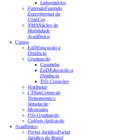
Laboratórios
Fazenda
Fazenda
Experimental da
UninCor
NMA
Núcleo de
Mobilidade
Acadêmica
Cursos
EaD
Educação a
Distância
Graduação
Caxambu
EaD
Educação a
Distância
Três Corações
Vestibular
CTSim
Centro de
Treinamento e
Simulação
Mestrados
Pós-Graduação
Colégio Aplicação
Acadêmico
Portal Jurídico
Portal
Jurídico do Brasil