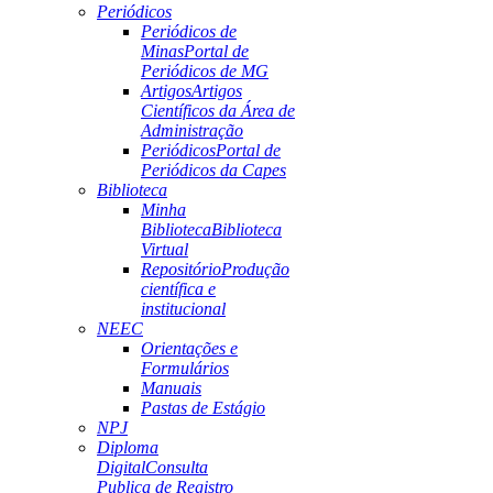
Periódicos
Periódicos de
Minas
Portal de
Periódicos de MG
Artigos
Artigos
Científicos da Área de
Administração
Periódicos
Portal de
Periódicos da Capes
Biblioteca
Minha
Biblioteca
Biblioteca
Virtual
Repositório
Produção
científica e
institucional
NEEC
Orientações e
Formulários
Manuais
Pastas de Estágio
NPJ
Diploma
Digital
Consulta
Publica de Registro