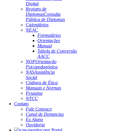
Digital
Registro de
Diplomas
Consulta
Pública de Diplomas
Calendários
NEAC
Formulários
Orientações
Manual
Tabela de Conversão
AACC
NOP
Orientação
Psicopedagógica
NAS
Assistência
Social
Códigos de Ética
Manuais e Normas
Pesquisa
NTCC
Contato
Fale Conosco
Canal de Denuncias
Ex Aluno
Ouvidoria
Portal