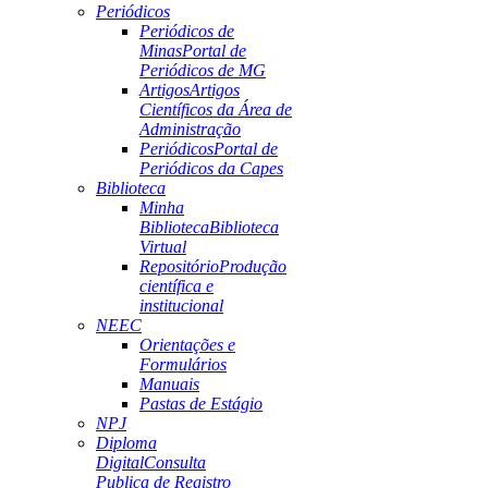
Periódicos
Periódicos de
Minas
Portal de
Periódicos de MG
Artigos
Artigos
Científicos da Área de
Administração
Periódicos
Portal de
Periódicos da Capes
Biblioteca
Minha
Biblioteca
Biblioteca
Virtual
Repositório
Produção
científica e
institucional
NEEC
Orientações e
Formulários
Manuais
Pastas de Estágio
NPJ
Diploma
Digital
Consulta
Publica de Registro