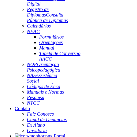
Digital
Registro de
Diplomas
Consulta
Pública de Diplomas
Calendários
NEAC
Formulários
Orientações
Manual
Tabela de Conversão
AACC
NOP
Orientação
Psicopedagógica
NAS
Assistência
Social
Códigos de Ética
Manuais e Normas
Pesquisa
NTCC
Contato
Fale Conosco
Canal de Denuncias
Ex Aluno
Ouvidoria
Portal