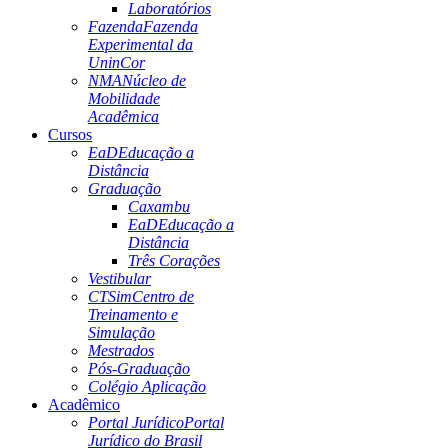
Laboratórios
Fazenda
Fazenda
Experimental da
UninCor
NMA
Núcleo de
Mobilidade
Acadêmica
Cursos
EaD
Educação a
Distância
Graduação
Caxambu
EaD
Educação a
Distância
Três Corações
Vestibular
CTSim
Centro de
Treinamento e
Simulação
Mestrados
Pós-Graduação
Colégio Aplicação
Acadêmico
Portal Jurídico
Portal
Jurídico do Brasil