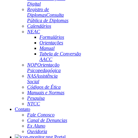
Digital
Registro de
Diplomas
Consulta
Pública de Diplomas
Calendários
NEAC
Formulários
Orientações
Manual
Tabela de Conversão
AACC
NOP
Orientação
Psicopedagógica
NAS
Assistência
Social
Códigos de Ética
Manuais e Normas
Pesquisa
NTCC
Contato
Fale Conosco
Canal de Denuncias
Ex Aluno
Ouvidoria
Portal