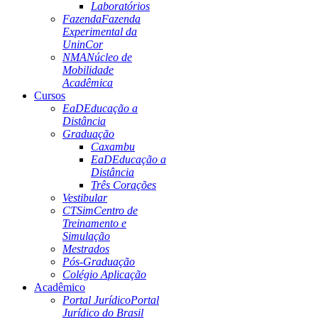
Laboratórios
Fazenda
Fazenda
Experimental da
UninCor
NMA
Núcleo de
Mobilidade
Acadêmica
Cursos
EaD
Educação a
Distância
Graduação
Caxambu
EaD
Educação a
Distância
Três Corações
Vestibular
CTSim
Centro de
Treinamento e
Simulação
Mestrados
Pós-Graduação
Colégio Aplicação
Acadêmico
Portal Jurídico
Portal
Jurídico do Brasil