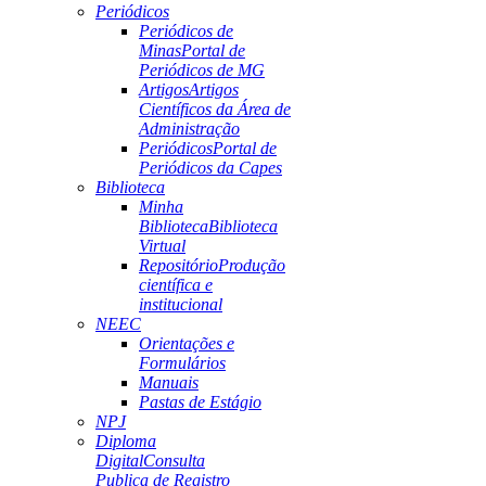
Periódicos
Periódicos de
Minas
Portal de
Periódicos de MG
Artigos
Artigos
Científicos da Área de
Administração
Periódicos
Portal de
Periódicos da Capes
Biblioteca
Minha
Biblioteca
Biblioteca
Virtual
Repositório
Produção
científica e
institucional
NEEC
Orientações e
Formulários
Manuais
Pastas de Estágio
NPJ
Diploma
Digital
Consulta
Publica de Registro