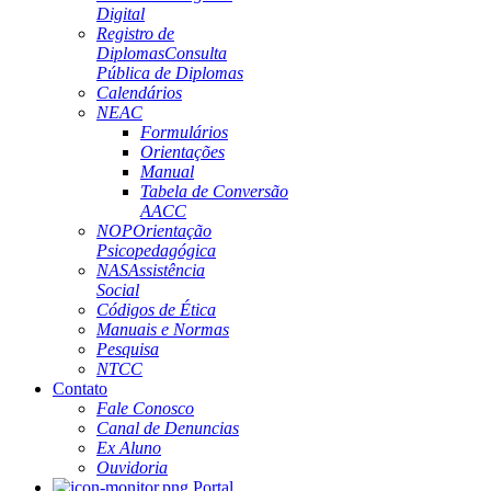
Digital
Registro de
Diplomas
Consulta
Pública de Diplomas
Calendários
NEAC
Formulários
Orientações
Manual
Tabela de Conversão
AACC
NOP
Orientação
Psicopedagógica
NAS
Assistência
Social
Códigos de Ética
Manuais e Normas
Pesquisa
NTCC
Contato
Fale Conosco
Canal de Denuncias
Ex Aluno
Ouvidoria
Portal