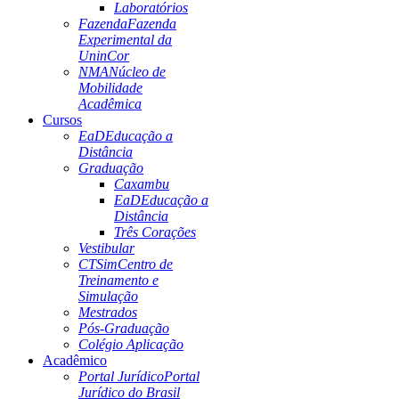
Laboratórios
Fazenda
Fazenda
Experimental da
UninCor
NMA
Núcleo de
Mobilidade
Acadêmica
Cursos
EaD
Educação a
Distância
Graduação
Caxambu
EaD
Educação a
Distância
Três Corações
Vestibular
CTSim
Centro de
Treinamento e
Simulação
Mestrados
Pós-Graduação
Colégio Aplicação
Acadêmico
Portal Jurídico
Portal
Jurídico do Brasil