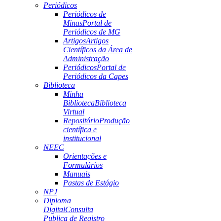
Periódicos
Periódicos de
Minas
Portal de
Periódicos de MG
Artigos
Artigos
Científicos da Área de
Administração
Periódicos
Portal de
Periódicos da Capes
Biblioteca
Minha
Biblioteca
Biblioteca
Virtual
Repositório
Produção
científica e
institucional
NEEC
Orientações e
Formulários
Manuais
Pastas de Estágio
NPJ
Diploma
Digital
Consulta
Publica de Registro