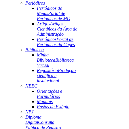
Periódicos
Periódicos de
Minas
Portal de
Periódicos de MG
Artigos
Artigos
Científicos da Área de
Administração
Periódicos
Portal de
Periódicos da Capes
Biblioteca
Minha
Biblioteca
Biblioteca
Virtual
Repositório
Produção
científica e
institucional
NEEC
Orientações e
Formulários
Manuais
Pastas de Estágio
NPJ
Diploma
Digital
Consulta
Publica de Registro