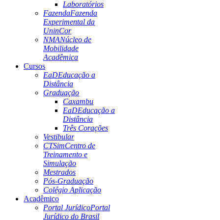
Laboratórios
Fazenda
Fazenda
Experimental da
UninCor
NMA
Núcleo de
Mobilidade
Acadêmica
Cursos
EaD
Educação a
Distância
Graduação
Caxambu
EaD
Educação a
Distância
Três Corações
Vestibular
CTSim
Centro de
Treinamento e
Simulação
Mestrados
Pós-Graduação
Colégio Aplicação
Acadêmico
Portal Jurídico
Portal
Jurídico do Brasil