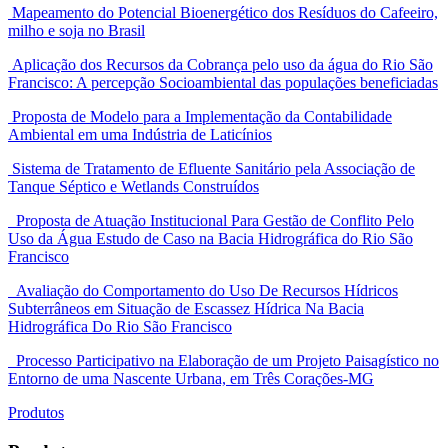
Mapeamento do Potencial Bioenergético dos Resíduos do Cafeeiro,
milho e soja no Brasil
Aplicação dos Recursos da Cobrança pelo uso da água do Rio São
Francisco: A percepção Socioambiental das populações beneficiadas
Proposta de Modelo para a Implementação da Contabilidade
Ambiental em uma Indústria de Laticínios
Sistema de Tratamento de Efluente Sanitário pela Associação de
Tanque Séptico e Wetlands Construídos
Proposta de Atuação Institucional Para Gestão de Conflito Pelo
Uso da Água Estudo de Caso na Bacia Hidrográfica do Rio São
Francisco
Avaliação do Comportamento do Uso De Recursos Hídricos
Subterrâneos em Situação de Escassez Hídrica Na Bacia
Hidrográfica Do Rio São Francisco
Processo Participativo na Elaboração de um Projeto Paisagístico no
Entorno de uma Nascente Urbana, em Três Corações-MG
Produtos