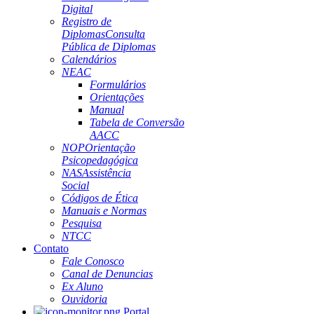
Digital
Registro de
Diplomas
Consulta
Pública de Diplomas
Calendários
NEAC
Formulários
Orientações
Manual
Tabela de Conversão
AACC
NOP
Orientação
Psicopedagógica
NAS
Assistência
Social
Códigos de Ética
Manuais e Normas
Pesquisa
NTCC
Contato
Fale Conosco
Canal de Denuncias
Ex Aluno
Ouvidoria
Portal