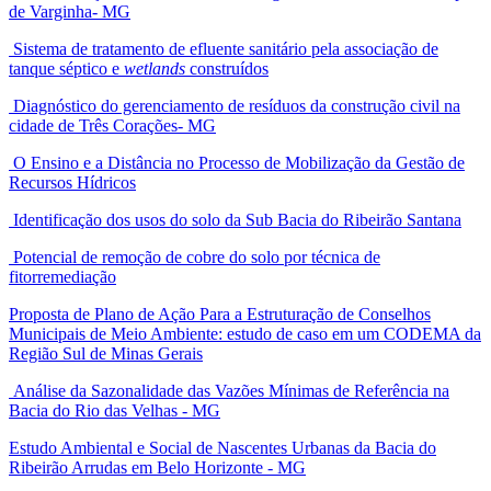
de Varginha- MG
Sistema de tratamento de efluente sanitário pela associação de
tanque séptico e
wetlands
construídos
Diagnóstico do gerenciamento de resíduos da construção civil na
cidade de Três Corações- MG
O Ensino e a Distância no Processo de Mobilização da Gestão de
Recursos Hídricos
Identificação dos usos do solo da Sub Bacia do Ribeirão Santana
Potencial de remoção de cobre do solo por técnica de
fitorremediação
Proposta de Plano de Ação Para a Estruturação de Conselhos
Municipais de Meio Ambiente: estudo de caso em um CODEMA da
Região Sul de Minas Gerais
Análise da Sazonalidade das Vazões Mínimas de Referência na
Bacia do Rio das Velhas - MG
Estudo Ambiental e Social de Nascentes Urbanas da Bacia do
Ribeirão Arrudas em Belo Horizonte - MG