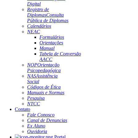
Digital
Registro de
Diplomas
Consulta
Pública de Diplomas
Calendários
NEAC
Formulários
Orientações
Manual
Tabela de Conversão
AACC
NOP
Orientação
Psicopedagógica
NAS
Assistência
Social
Códigos de Ética
Manuais e Normas
Pesquisa
NTCC
Contato
Fale Conosco
Canal de Denuncias
Ex Aluno
Ouvidoria
Portal