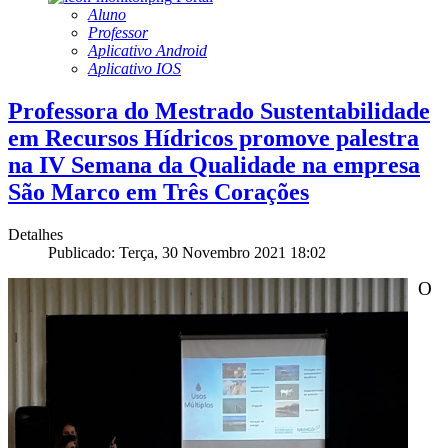
Aluno
Professor
Aplicativo Android
Aplicativo IOS
Professora do Mestrado Sustentabilidade
em Recursos Hídricos promove palestra
na IV Semana da Qualidade na empresa
São Marco em Três Corações
Detalhes
Publicado: Terça, 30 Novembro 2021 18:02
O