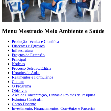
Menu Mestrado Meio Ambiente e Saúde
Produção Técnica e Científica
Discentes e Egressos
Infraestrutura
Projetos de Extensão
Principal
Notícias
Processo Seletivo/Editais
Horários de Aulas
Regimentos e Formulários
Contato
O Programa
Objetivos
Área de Concentração, Linhas e Projetos de Pesquisa
Estrutura Curricular
Corpo Docente
Investimento, Financiamentos, Convênios e Parcerias