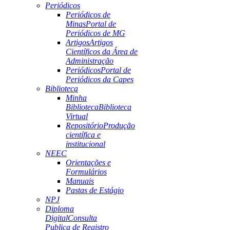
Periódicos
Periódicos de
Minas
Portal de
Periódicos de MG
Artigos
Artigos
Científicos da Área de
Administração
Periódicos
Portal de
Periódicos da Capes
Biblioteca
Minha
Biblioteca
Biblioteca
Virtual
Repositório
Produção
científica e
institucional
NEEC
Orientações e
Formulários
Manuais
Pastas de Estágio
NPJ
Diploma
Digital
Consulta
Publica de Registro