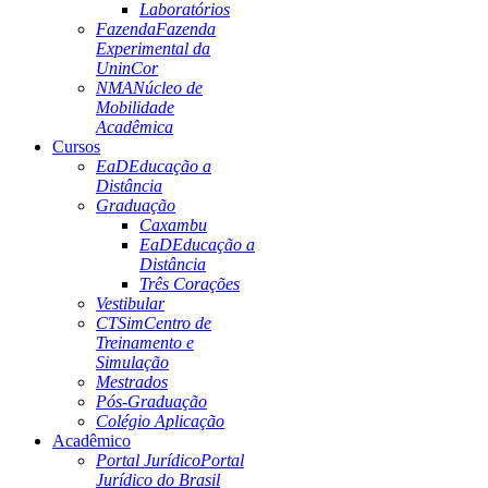
Laboratórios
Fazenda
Fazenda
Experimental da
UninCor
NMA
Núcleo de
Mobilidade
Acadêmica
Cursos
EaD
Educação a
Distância
Graduação
Caxambu
EaD
Educação a
Distância
Três Corações
Vestibular
CTSim
Centro de
Treinamento e
Simulação
Mestrados
Pós-Graduação
Colégio Aplicação
Acadêmico
Portal Jurídico
Portal
Jurídico do Brasil